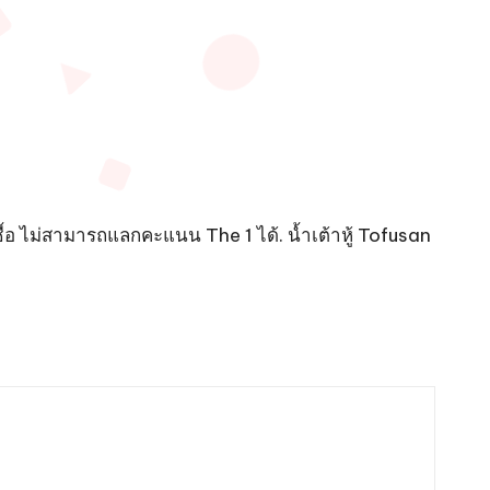
อ ไม่สามารถแลกคะแนน The 1 ได้. น้ำเต้าหู้ Tofusan