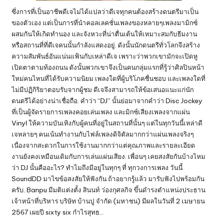
ซึ่งการที่เป็นอาชีพดีเจไม่ได้แปลว่าดีเจทุกคนต้องสร้างดนตรีมาเป็น
ของตัวเอง แต่เป็นการที่นำคอลเลคชั่นเพลงของหลายๆเพลงมามิกซ์
ผสมกันให้เกิดทำนอง และจังหวะที่น่าตื่นเต้นให้เหมาะสมกับธีมงาน
หรือสถานที่ที่ดีเจคนนั้นกำลังแสดงอยู่. ดังนั้นนักดนตรีทั่วโลกจึงสร้าง
ความสัมพันธ์อันแน่นแฟ้นกับเหล่าดีเจ เพราะว่าพวกเขามักจะเปิดหู
เปิดตาตามท้องถนน ดังนั้นพวกเขาจึงเป็นคนกลุ่มแรกที่รู้ว่าศิลปินหน้า
ใหม่คนไหนที่ได้รับความนิยม เพลงใดที่ผู้บริโภคชื่นชอบ และเพลงใดที่
ไม่มีปฏิกิริยาตอบรับจากผู้ชม ดีเจจึงสามารถให้ข้อเสนอแนะแก่นัก
ดนตรีได้อย่างน่าเชื่อถือ. คำว่า “DJ” นั้นย่อมาจากคำว่า Disc Jockey
ที่เป็นผู้จัดรายการเพลงคอยเล่นเพลง และมิกซ์เสียงเพลงจากแผ่น
Vinyl ให้ความบันเทิงกับผู้คนที่อยู่ในสถานที่นั้นๆ แต่ในทุกวันนี้เหล่าดี
เจหลายๆ คนเน้นทำงานกับไฟล์เพลงดิจิตัลมากกว่าแผ่นเพลงจริงๆ
เนื่องจากสะดวกในการใช้งานมากกว่าแต่คุณภาพและรายละเอียด
งานยังคงเหมือนเดิมกับการเล่นแผ่นเสียง. เพื่อนๆ เคยสงสัยกันบ้างไหม
ว่า DJ นั้นคืออะไร? ทำไมถึงมีอยู่ในทุกๆ ที่ ทุกวงการเพลง วันนี้
SoundDD มาไขข้อสงสัยให้ฟังกัน ถ้าอยากรู้แล้ว มารับฟังไปพร้อมกัน
ครับ. Banpu มีมติแต่งตั้ง สินนท์ ว่องกุศลกิจ ขึ้นดำรงตำแหน่งประธาน
เจ้าหน้าที่บริหาร บริษัท บ้านปู จำกัด (มหาชน) มีผลในวันที่ 2 เมษายน
2567 เผยปี sixty six กำไรสุทธ…