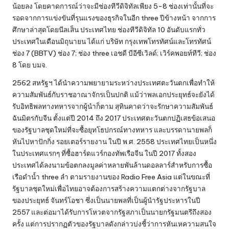
น้อยลง โดยคาดการณ์ว่าจะมีช่องทีวีดิจิทัลเพียง 5-8 ช่องเท่านั้นที่จะ
รอดจากการแข่งขันที่รุนแรงของธุรกิจในอีก three ปีข้างหน้า จากการ
ศึกษาล่าสุดโดยนีลเส็น ประเทศไทย ช่องทีวีดิจิทัล 10 อันดับแรกทั่ว
ประเทศในเดือนมิถุนายน ได้แก่ บริษัท กรุงเทพโทรทัศน์และโทรทัศน์
ช่อง 7 (BBTV) ช่อง 7; ช่อง three เอชดี บีอีซีเวิลด์; เวิร์คพอยท์ทีวี; ช่อง
8 โดย บมจ.
2562 สหรัฐฯ ได้นำความพยายามระหว่างประเทศตะวันตกเพื่อทำให้
ความสัมพันธ์กับราชอาณาจักรเป็นปกติ แม้ว่าพลเอกประยุทธ์จะยังได้
รับอิทธิพลทางทหารจากผู้นำก็ตาม สุทินคาดว่าจะรักษาความสัมพันธ์
ฉันมิตรกับจีน ตั้งแต่ปี 2014 ถึง 2017 ประเทศตะวันตกปฏิเสธข้อเสนอ
ของรัฐบาลชุดใหม่ที่จะซื้อยุทโธปกรณ์ทางทหาร และบรรดานายพลก็
หันไปหาปักกิ่ง รอยเตอร์รายงาน ในปี พ.ศ. 2558 ประเทศไทยเป็นหนึ่ง
ในประเทศแรกๆ ที่ซื้อฮาร์ดแวร์กองทัพเรือจีน ในปี 2017 ทั้งสอง
ประเทศได้ลงนามข้อตกลงมูลค่าหลายพันล้านดอลลาร์สำหรับการซื้อ
เรือดำน้ำ three ลำ ตามรายงานของ Radio Free Asia แต่ในขณะที่
รัฐบาลชุดใหม่เพื่อไทยอาจต้องการสร้างความแตกต่างจากรัฐบาล
ของประยุทธ์ จันทร์โอชา ซึ่งเป็นนายพลที่เป็นผู้นำรัฐประหารในปี
2557 และต่อมาได้รับการโหวตจากรัฐสภาเป็นนายกรัฐมนตรีถึงสอง
ครั้ง แต่การปรากฏตัวของรัฐบาลดังกล่าวบ่งชี้ว่าการหันเหความสนใจ