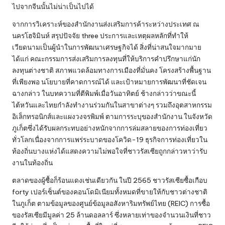
ไปจากจีนนั้นไม่น่าเป็นไปได้
จากการวิเคราะห์ของสำนักงานส่งเสริมการค้าระหว่างประเทศ ณ
นครโฮจิมินห์ สรุปปัจจัย three ประการและเหตุผลหลักที่ทำให้
เวียดนามเป็นผู้นำในการพัฒนาเศรษฐกิจได้ สิ่งที่น่าสนใจมากมาย
ได้แก่ คณะกรรมการส่งเสริมการลงทุนที่ให้บริการคำปรึกษาแก่นัก
ลงทุนต่างชาติ สภาพแวดล้อมทางการเมืองที่มั่นคง โครงสร้างพื้นฐาน
ที่เพียงพอ นโยบายที่คาดการณ์ได้ และเป้าหมายการพัฒนาที่ชัดเจน
ฉางกล่าว ในบทความที่ตีพิมพ์เมื่อวันอาทิตย์ ช้างกล่าวว่าขณะนี้
ไต้หวันและไทยกำลังทำงานร่วมกันในสาขาต่างๆ รวมถึงอุตสาหกรรม
อิเล็กทรอนิกส์และแผงวงจรพิมพ์ ตามการระบุของสำนักงาน ในจังหวัด
ภูเก็ตซึ่งได้รับผลกระทบอย่างหนักจากการล่มสลายของการท่องเที่ยว
ทั่วโลกเนื่องจากการแพร่ระบาดของโควิด-19 ธุรกิจการท่องเที่ยวใน
ท้องถิ่นบางแห่งได้แสดงความไม่พอใจที่ชาวรัสเซียถูกกล่าวหาว่ารับ
งานในท้องถิ่น
ตลาดของผู้ซื้อก็ร้อนแดงเช่นเดียวกัน ในปี 2565 ชาวรัสเซียซื้อเกือบ
forty เปอร์เซ็นต์ของคอนโดมิเนียมทั้งหมดที่ขายให้กับชาวต่างชาติ
ในภูเก็ต ตามข้อมูลของศูนย์ข้อมูลอสังหาริมทรัพย์ไทย (REIC) การซื้อ
ของรัสเซียมีมูลค่า 25 ล้านดอลลาร์ ซึ่งหลายเท่าของจำนวนเงินที่ชาว