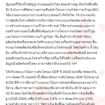
รัฐมนตรีให้แก้ไขสัญญาร่วมทุนฉบับใหม่ ยังคงค้างอยู่ เงื่อนไขที่เหลือ
อีก 3 ประการที่ขัดขวางความคืบหน้าโครงการรถไฟความเร็วสูง EEC
ได้แก่ ผลกระทบจากการแพร่ระบาดของไวรัสโควิด-19 ประกอบกับ
การตัดสินใจจ่ายสิทธิการบริหารจัดการระบบแอร์พอร์ตเรลลิงก์ผ่าน
การชำระค่าลงทุน การแก้ไขการชำระค่าใช้จ่ายร่วมลงทุน และการ
ก่อสร้างทางแพ่งในพื้นที่ทับซ้อนระหว่างโครงการรถไฟความเร็วสูง
และโครงการรถไฟความเร็วสูงไทย-จีน สินค้านำเข้าหลัก ได้แก่
ผลิตภัณฑ์เครื่องกลและไฟฟ้าและอะไหล่ เครื่องจักรอุตสาหกรรม ชิ้น
ส่วนอะไหล่ผลิตภัณฑ์อิเล็กทรอนิกส์ อะไหล่รถยนต์ วัสดุก่อสร้าง น้ำมัน
ดิบ เครื่องจักรทำกระดาษ เหล็ก แผงวงจรรวม ผลิตภัณฑ์เคมี อุปกรณ์
คอมพิวเตอร์และอะไหล่ ครัวเรือน เครื่องใช้ไฟฟ้า เครื่องประดับและ
อัญมณี ผลิตภัณฑ์โลหะ อาหารสัตว์ ผักและผลไม้ ฯลฯ
ได้ปรับลดแนวโน้มการเติบโตของ GDP ปี 2023 ลงเหลือ three.6%
จาก three.7% ก่อนหน้านี้ เพื่อสะท้อนการเติบโตของ GDP ในไตรมาส
4/25 ที่ช้ากว่าที่คาดไว้ และแนวโน้มการส่งออกที่อ่อนแอลง อย่างไร
ก็ตาม เพิ่มการคาดการณ์นักท่องเที่ยวต่างชาติเป็น 28 ล้านคน จาก
22 ล้านคน โดยได้ปรับลดอัตราเงินเฟ้อทั่วไปและอัตราเงินเฟ้อพื้น
ฐานในปี 2566 เหลือ 2.9% และ 2.4% จาก three.0% และ 2.5%
ตามลำดับ ธปท. กล่าวว่า “อัตราเงินเฟ้อพื้นฐานยังคงอยู่ในระดับสูง