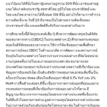
แนวโน้มจะได้ที่นั่งในสภาผู้แทนราษฎรรวม 309 ที่นั่ง เอาชนะค่ายคู่
แข่ง ได้แก่ พลังประชารัฐ สหชาติไทย ภูมิใจไทย ประชาธิปัตย์ และ
ไทย แสงไทย คาดว่าจะได้ทั้งหมด 158 ที่นั่ง อย่างไรก็ตาม การสำรวจ
ความคิดเห็น ณ วันที่ 23 มีนาคมเป็นไปตามความคิดเห็นของ
ประชาชนเท่านั้น และผลลัพธ์ที่แท้จริงอาจแตกต่างกันมาก
การศึกษาครั้งนี้มีวัตถุประสงค์เพื่อ 1) ศึกษาการพัฒนาสกุลเงินดิจิทัล
ของธนาคารกลาง (CBDC) ในประเทศต่างๆ 2) ศึกษาผลกระทบของ
สกุลเงินดิจิทัลของธนาคารกลาง ใช้การวิจัยเชิงคุณภาพเพื่อศึกษา
สถานการณ์ของ CBDC ในด้านแนวคิด การพัฒนา และสถานการณ์
ปัจจุบันในประเทศต่างๆ โดยรวบรวมจากแหล่งต่างๆ ที่จัดโดยหน่วย
งาน/บุคคลทั้งภายในและภายนอกประเทศ เช่น ธนาคารแห่ง
ประเทศไทย กองทุนการเงินระหว่างประเทศ บทความที่เกี่ยวข้อง และ
ข้อมูลจากอินเทอร์เน็ต เป็นต้น ดัชนีการลงทุนภาคเอกชนเพิ่มขึ้นเป็น
ครั้งแรกในรอบ three เดือนในเดือนกุมภาพันธ์ 0.7% YoY และ 2%
MoM การฟื้นตัวจะค่อยๆ ดีขึ้น เนื่องจากภาคการส่งออกที่อ่อนแออาจ
กระทบต่อการลงทุนที่เกี่ยวข้องกับการส่งออก อย่างไรก็ตาม มี
สัญญาณเชิงบวกจากการลงทุนโดยตรงจากต่างประเทศที่แข็งแกร่ง
ในปีที่แล้วในหลายภาคส่วน มูลค่าการลงทุนโดยตรงจากต่างประเทศ
ในบางภาคส่วนเกินระดับก่อนเกิดโรคระบาด เช่น ในด้านการเงินและ