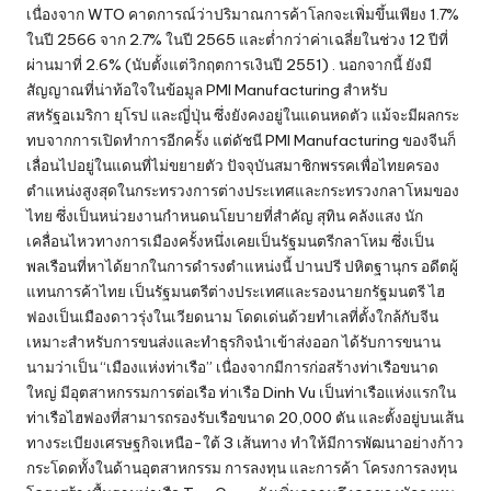
เนื่องจาก WTO คาดการณ์ว่าปริมาณการค้าโลกจะเพิ่มขึ้นเพียง 1.7%
ในปี 2566 จาก 2.7% ในปี 2565 และต่ำกว่าค่าเฉลี่ยในช่วง 12 ปีที่
ผ่านมาที่ 2.6% (นับตั้งแต่วิกฤตการเงินปี 2551) . นอกจากนี้ ยังมี
สัญญาณที่น่าท้อใจในข้อมูล PMI Manufacturing สำหรับ
สหรัฐอเมริกา ยุโรป และญี่ปุ่น ซึ่งยังคงอยู่ในแดนหดตัว แม้จะมีผลกระ
ทบจากการเปิดทำการอีกครั้ง แต่ดัชนี PMI Manufacturing ของจีนก็
เลื่อนไปอยู่ในแดนที่ไม่ขยายตัว ปัจจุบันสมาชิกพรรคเพื่อไทยครอง
ตำแหน่งสูงสุดในกระทรวงการต่างประเทศและกระทรวงกลาโหมของ
ไทย ซึ่งเป็นหน่วยงานกำหนดนโยบายที่สำคัญ สุทิน คลังแสง นัก
เคลื่อนไหวทางการเมืองครั้งหนึ่งเคยเป็นรัฐมนตรีกลาโหม ซึ่งเป็น
พลเรือนที่หาได้ยากในการดำรงตำแหน่งนี้ ปานปรี ปหิตฐานุกร อดีตผู้
แทนการค้าไทย เป็นรัฐมนตรีต่างประเทศและรองนายกรัฐมนตรี ไฮ
ฟองเป็นเมืองดาวรุ่งในเวียดนาม โดดเด่นด้วยทำเลที่ตั้งใกล้กับจีน
เหมาะสำหรับการขนส่งและทำธุรกิจนำเข้าส่งออก ได้รับการขนาน
นามว่าเป็น “เมืองแห่งท่าเรือ” เนื่องจากมีการก่อสร้างท่าเรือขนาด
ใหญ่ มีอุตสาหกรรมการต่อเรือ ท่าเรือ Dinh Vu เป็นท่าเรือแห่งแรกใน
ท่าเรือไฮฟองที่สามารถรองรับเรือขนาด 20,000 ตัน และตั้งอยู่บนเส้น
ทางระเบียงเศรษฐกิจเหนือ-ใต้ 3 เส้นทาง ทำให้มีการพัฒนาอย่างก้าว
กระโดดทั้งในด้านอุตสาหกรรม การลงทุน และการค้า โครงการลงทุน