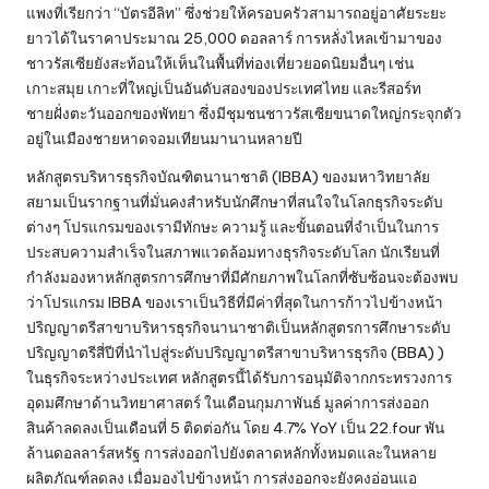
แพงที่เรียกว่า “บัตรอีลิท” ซึ่งช่วยให้ครอบครัวสามารถอยู่อาศัยระยะ
ยาวได้ในราคาประมาณ 25,000 ดอลลาร์ การหลั่งไหลเข้ามาของ
ชาวรัสเซียยังสะท้อนให้เห็นในพื้นที่ท่องเที่ยวยอดนิยมอื่นๆ เช่น
เกาะสมุย เกาะที่ใหญ่เป็นอันดับสองของประเทศไทย และรีสอร์ท
ชายฝั่งตะวันออกของพัทยา ซึ่งมีชุมชนชาวรัสเซียขนาดใหญ่กระจุกตัว
อยู่ในเมืองชายหาดจอมเทียนมานานหลายปี
หลักสูตรบริหารธุรกิจบัณฑิตนานาชาติ (IBBA) ของมหาวิทยาลัย
สยามเป็นรากฐานที่มั่นคงสำหรับนักศึกษาที่สนใจในโลกธุรกิจระดับ
ต่างๆ โปรแกรมของเรามีทักษะ ความรู้ และขั้นตอนที่จำเป็นในการ
ประสบความสำเร็จในสภาพแวดล้อมทางธุรกิจระดับโลก นักเรียนที่
กำลังมองหาหลักสูตรการศึกษาที่มีศักยภาพในโลกที่ซับซ้อนจะต้องพบ
ว่าโปรแกรม IBBA ของเราเป็นวิธีที่มีค่าที่สุดในการก้าวไปข้างหน้า
ปริญญาตรีสาขาบริหารธุรกิจนานาชาติเป็นหลักสูตรการศึกษาระดับ
ปริญญาตรีสี่ปีที่นำไปสู่ระดับปริญญาตรีสาขาบริหารธุรกิจ (BBA) )
ในธุรกิจระหว่างประเทศ หลักสูตรนี้ได้รับการอนุมัติจากกระทรวงการ
อุดมศึกษาด้านวิทยาศาสตร์ ในเดือนกุมภาพันธ์ มูลค่าการส่งออก
สินค้าลดลงเป็นเดือนที่ 5 ติดต่อกัน โดย 4.7% YoY เป็น 22.four พัน
ล้านดอลลาร์สหรัฐ การส่งออกไปยังตลาดหลักทั้งหมดและในหลาย
ผลิตภัณฑ์ลดลง เมื่อมองไปข้างหน้า การส่งออกจะยังคงอ่อนแอ