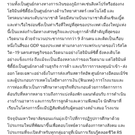
รวมทั้งเป็นศูนย์กลางทางการเงินของภูมิภาคเช่นสิงคโปร์หรือฮ่องกง
โฮจิมินห์ซิตี้ยังเป็นศูนย์กลางด้านวิทยาศาสตร์ เทคโนโลยี และ
โทรคมนาคมระดับนานาชาติ โดยมีสนามบินนานาชาติเติ่นเซินเญิ้ต
และท่าเรือไซง่อนซึ่งเป็นท่าเรือที่ใหญ่ที่สุดของประเทศ เมืองใหญ่แห่ง
นี้เป็นแหล่งกำเนิดทางเศรษฐกิจและประตูการค้าที่สำคัญที่สุดของ
เวียดนาม ด้วยจำนวนประชากรมากกว่า 9 ล้านคน และคิดเป็นเกือบ
หนึ่งในสี่ของ GDP ของประเทศ ท่ามกลางการแพร่ระบาดของไวรัสโค
วิด-19 นครเศรษฐกิจของเวียดนามอย่างโฮจิมินห์ซิตี้ ยังคงเติบโต
อย่างแข็งแกร่ง ถึงแม้จะเป็นเมืองหลวงเก่าของเวียดนาม แต่โฮจิมินห์
ซิตี้ยังเป็นศูนย์กลางด้านธุรกิจ การค้า และบริการการลงทุนนำเข้า-ส่ง
ออก โดยเฉพาะอย่างยิ่งในการส่งเสริมสตาร์ทอัพ ศูนย์กลางอีคอมเมิร์ซ
และผู้ประกอบการเทคโนโลยีทางการเงิน (ฟินเทค) การโรงแรมและ
การท่องเที่ยวเป็นการศึกษาทางธุรกิจที่ประกอบด้วยการจัดการการ
ต้อนรับที่หลากหลาย รวมถึงการแบ่งห้องพัก แผนกต้อนรับ การดำเนิน
งานร้านอาหาร และการบริการลูกค้าและความพึงพอใจ นักศึกษาที่
เรียนในโครงการนี้จะมีปฏิสัมพันธ์กับผู้คนอย่างสม่ำเสมอ โรงแรม
ปัจจุบันมหาวิทยาลัยขอนแก่นมุ่งเป้าไปที่การปฏิรูปการศึกษาด้วย
โปรแกรมใหม่ที่พัฒนาขึ้นเพื่อตอบโจทย์ความต้องการทางสังคม และ
โปรแกรมที่จะเปิดสำหรับทุกกลุ่มอายุที่เน้นการเรียนรู้ตลอดชีวิต RS