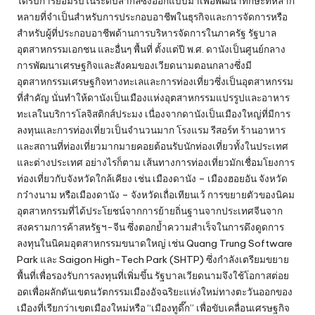
ได้รับการยอมรับในระดับสากลซึ่งออกแบบมาเพื่อพัฒนาทักษะที่หลาก
หลายที่จำเป็นสำหรับการประกอบอาชีพในธุรกิจและการจัดการหรือ
สำหรับผู้ที่ประกอบอาชีพด้านการบริหารจัดการในภาครัฐ รัฐบาล
อุตสาหกรรมเอกชน และอื่นๆ พื้นที่ ตั้งแต่ปี พ.ศ. ดานังเป็นศูนย์กลาง
การพัฒนาเศรษฐกิจและสังคมของเวียดนามตอนกลางซึ่งมี
อุตสาหกรรมเศรษฐกิจทางทะเลและการท่องเที่ยวซึ่งเป็นอุตสาหกรรม
ที่สำคัญ นั่นทำให้ดานังเป็นเมืองแห่งอุตสาหกรรมแปรรูปและอาหาร
ทะเลในบริการโลจิสติกส์ประมง เนื่องจากดานังเป็นเมืองใหญ่ที่มีการ
ลงทุนและการท่องเที่ยวเป็นจำนวนมาก โรงแรม รีสอร์ท ร้านอาหาร
และสถานที่ท่องเที่ยวมากมายคอยต้อนรับนักท่องเที่ยวทั้งในประเทศ
และต่างประเทศ อย่างไรก็ตาม เส้นทางการท่องเที่ยวมักเชื่อมโยงการ
ท่องเที่ยวกับจังหวัดใกล้เคียง เช่น เมืองดานัง – เมืองฮอยอัน จังหวัด
กว๋างนาม หรือเมืองดานัง – จังหวัดเถื่อเทียนเว้ การขยายตัวของนิคม
อุตสาหกรรมที่ได้ประโยชน์จากการย้ายถิ่นฐานจากประเทศจีนจาก
สงครามการค้าสหรัฐฯ-จีน ซึ่งตอกย้ำความสำเร็จในการดึงดูดการ
ลงทุนในนิคมอุตสาหกรรมขนาดใหญ่ เช่น Quang Trung Software
Park และ Saigon High-Tech Park (SHTP) ซึ่งกำลังเตรียมขยาย
พื้นที่เพื่อรองรับการลงทุนที่เพิ่มขึ้น รัฐบาลเวียดนามจึงใช้โอกาสต่อย
อดเพื่อผลักดันเขตนวัตกรรมเมืองอัจฉริยะแห่งใหม่ทางตะวันออกของ
เมืองที่เรียกว่าเขตเมืองใหม่หรือ “เมืองทูดึ๊ก” เพื่อขับเคลื่อนเศรษฐกิจ