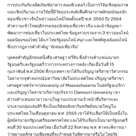
การประกันภัย ผลิตภัณฑ์อาหาร คอมพิวเตอร์ เป็นการวิจัยเชิงคุณภาพ
และเชิงปริมาณ งานวิจัยนี้มีวัตถุประสงค์เพื่อศึกษาภาพลักษณ์ของนัก
ท่องเที่ยวชาวจีนในข่าวออนไลน์ไทยตั้งแต่ปี พ.ศ. 2560 ถึง 2564
ทำความเข้าใจพฤติกรรมของนักท่องเที่ยวชาวจีน และนำข้อมูลมา
พัฒนาการท่องเที่ยวในประเทศไทย ข้อมูลรวบรวมจาก 3 ข่าวออนไลน์
ยอดนิยมของไทย ได้แก่ ไทยรัฐออนไลน์ สนุก และโพสต์ทูเดย์ออนไลน์
ซึ่งปรากฏจากคำสำคัญ “นักท่องเที่ยวจีน”
บุคคลสำคัญอีกคนหนึ่งคือ เศรษฐา ทวีสิน ซึ่งดำรงตำแหน่งนายก
รัฐมนตรีและรัฐมนตรีว่าการกระทรวงการคลัง เกิดเมื่อวันที่ 15
กุมภาพันธ์ พ.ศ.2506 ที่กรุงเทพฯ เขาได้รับปริญญาตรีสาขาวิศวกรรม
โยธาจากจุฬาลงกรณ์มหาวิทยาลัยในประเทศไทย ปริญญาตรีสาขา
เศรษฐศาสตร์จาก University of Massachusetts ในสหรัฐอเมริกา
และปริญญาโทสาขาบริหารธุรกิจจาก Clermont University เขา
ดำรงตำแหน่งมายาวนานในฐานะประธานเจ้าหน้าที่บริหารและ
ประธานกลุ่มแสนสิริ ซึ่งเป็นบริษัทอสังหาริมทรัพย์ขนาดใหญ่ใน
ประเทศไทย ในเดือนตุลาคม พ.ศ. 2565 เขาได้รับเลือกให้เป็นหนึ่งใน
ผู้สมัครนายกรัฐมนตรีของพรรคไทย และได้รับเลือกเป็นนายกรัฐมนตรี
คนที่ 30 ของประเทศไทย เมื่อวันที่ 22 สิงหาคม พ.ศ. ศาลจะพิจารณา
ว่าพยานหลักฐานเพียงพอที่จะกำหนดวันพิพากษาหรือไม่ ไทยรัฐ