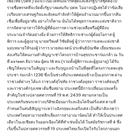
เพื่อไทย (ปตท.) มีแนวโน้มได้ที่นั่งมากที่สุดและตั้งรัฐบาลชุดต่อไป
รายชื่อพรรคที่จะจัดตั้งรัฐบาลผสมกับ ปตท. ไม่อาจปฏิเสธได้ว่าข้อเสีย
เปรียบทางเศรษฐกิจและสังคมกำลังทำให้ผู้คนจำนวนมากขึ้นจากสิน
เชื่อเพื่อที่อยู่อาศัย อย่างไรก็ตาม นั่นไม่ได้หยุดการเคหะแห่งชาติจาก
การจัดหาอาหารให้กับผู้ที่ต้องการความช่วยเหลือหรือผู้ที่มีงบ
ประมาณจำกัดอย่างยิ่ง ด้วยการให้สิทธิการเช่าแก่ผู้ด้อยโอกาส ผู้
พิการ และผู้สูงอายุ นายทวีพงศ์ วิชัยดิษฐ์ ผู้ว่าการการเคหะแห่งชาติ
มอบหมายให้รองผู้ว่าการ นายสมเจตน์ ประพันธ์บัณฑิต เยี่ยมชมและ
ส่งเสริมให้คนงานทำสัญญาเช่าโครงการบ้านสุขประชาร่มเกล้า ณ วัน
ที่ sixteen ธันวาคม ผู้คน 18 คน (รวมทั้งผู้พิการและผู้สูงอายุ) ได้รับ
เชิญให้ลงนามในสัญญา และรับกุญแจบ้านในที่สุดที่โครงการเคหะสุข
ประชา ร่มเกล้า 1238 ซึ่งเป็นช่วงที่ประเทศค่อนข้างเป็นเอกภาพ ผ่าน
ราชวงศ์ต่างๆ ได้แก่ ราชวงศ์สุโขทัย ราชวงศ์อยุธยา ราชวงศ์ธนบุรี
และราชวงศ์กรุงเทพ เดิมชื่อสยาม ประเทศนี้มีการเปลี่ยนแปลงครั้ง
สำคัญในช่วงปลายศตวรรษที่ 19 พ.ศ. 2439 สยามกลายเป็น
ประเทศกันชนระหว่างบริติชเมียนมาร์และอินโดจีนฝรั่งเศส ตามที่
กำหนดในสนธิสัญญาระหว่างอังกฤษและฝรั่งเศส เป็นที่น่าสังเกตว่า
ประเทศไทยสามารถหลีกเลี่ยงการล่าอาณานิคมได้ ทำให้เป็นประเทศ
เดียวในเอเชียตะวันออกเฉียงใต้ที่ทำเช่นนั้นได้ ในสมัยรัชกาลที่ 4 ซึ่ง
เริ่มขึ้นในปลายศตวรรษที่ 19 ประเทศไทยเริ่มเปิดใจรับโลกภายนอก