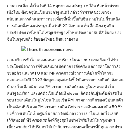
ก่อนการเลือกตั้งในวันที่ 14 พฤษภาคม เศรษฐา ทวีสิน หัวหน้าพรรค
เพื่อไทย ซึ่งปัจจุบันเป็นนายกรัฐมนตรี กล่าวว่าพรรคของเขาจะ
สนับสนุนการค้าและการท่องเที่ยวที่เพิ่มขึ้นกับจีน ภายในไม่กี่วันหลัง
การเลือกตั้งของเศรษฐาเมื่อวันที่ 22 สิงหาคม ฮั่น จื้อเฉียง ทูตจีน
ประจำประเทศไทย ได้เชิญเศรษฐาเข้าพบประธานาธิบดีสี จิ้นผิง ของ
จีนในกรุงปักกิ่ง สื่อของไทย มติชน รายงาน
ภาคบริการทั่วโลกตลอดจนภาคบริการในหลายประเทศยังคงได้รับ
ประโยชน์จากการที่จีนกลับมาเปิดทำการอีกครั้ง แต่การค้าโลกกำลัง
ชะลอตัว และ WTO และ IMF คาดการณ์ว่าการเติบโตทั่วโลกจะ
อ่อนแอลงในปี 2023 ข้อมูลล่าสุดยังบ่งชี้ว่ากิจกรรมการผลิตกำลังอ่อน
ตัวลง ในเดือนมีนาคม PMI ภาคการผลิตยังคงอยู่ในเขตหดตัวใน
สหรัฐอเมริกา และหดตัวเป็นเดือนที่ eleven ติดต่อกันสู่ระดับต่ำสุดใน
รอบ four เดือนในยูโรโซน ในเอเชีย PMI ภาคการผลิตของญี่ปุ่นหดตัว
เป็นเดือนที่ 5 และ PMI ภาคการผลิต Caixin ของจีนลดลงเหลือ 50 ซึ่ง
บ่งชี้การเติบโตเป็นศูนย์ นายภาวัฒน์ กล่าวว่า เขาไม่แปลกใจเลยที่
เวิร์คพอยท์ ทีวี ครองเรตติ้งทีวีสูงสุดในช่วงไพร์มไทม์ในกรุงเทพฯ
เนื่องจากช่องได้ปรับตัวให้เข้ากับการถ่ายทอดเนื้อหาที่มีคุณภาพผ่าน