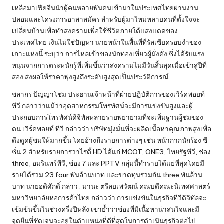
เหลือมาเฟียจีนนำผู้คนหลายพันคนเข้ามาในประเทศไทยผ่านงาน
ปลอมและโครงการอาสาสมัคร สำหรับผู้มาใหม่หลายคนที่ตั้งใจจะ
เปลี่ยนบ้านเพื่อทำสงครามเพื่อใช้ชีวิตภายใต้แสงแดดของ
ประเทศไทย เงินไม่ใช่ปัญหา นายหน้าในพื้นที่ที่รัสเซียครอบงำของ
เกาะแห่งนี้ ระบุว่า การไหลเข้าของนักท่องเที่ยวผู้มั่งคั่ง ซึ่งได้รับแรง
หนุนจากการตระหนักรู้ที่เพิ่มขึ้นว่าสงครามไม่มีวันสิ้นสุดเมื่อเข้าสู่ปีที่
สอง ส่งผลให้ราคาพุ่งสูงถึงระดับสูงสุดเป็นประวัติการณ์
ชลากร ปัญญาโชม ประธานเจ้าหน้าที่ฝ่ายปฏิบัติการของเวิร์คพอยท์
ทีวี กล่าวว่าแม้ว่าอุตสาหกรรมโทรทัศน์จะมีการแข่งขันสูงและผู้
ประกอบการโทรทัศน์ดิจิทัลหลายรายพยายามที่จะเพิ่มฐานผู้ชมของ
ตน เวิร์คพอยท์ ทีวี กล่าวว่า บริษัทมุ่งมั่นที่จะผลิตเนื้อหาคุณภาพสูงเพื่อ
ดึงดูดผู้ชมให้มากขึ้น โดยอ้างถึงรายการต่างๆ เช่น หน้ากากนักร้อง ซี
ซั่น 2 สำหรับรายการวาไรตี้ HD ได้แก่ MCOT, ONE3, ไทยรัฐทีวี, ช่อง
three, อมรินทร์ทีวี, ช่อง 7 และ PPTV กลุ่มนี้ทำรายได้แย่ที่สุดโดยมี
รายได้รวม 23.four พันล้านบาท และขาดทุนรวมกัน three พันล้าน
บาท นายอดิศักดิ์ กล่าว . มานะ ตรีลยเพวัฒน์ คณบดีคณะนิเทศศาสตร์
มหาวิทยาลัยหอการค้าไทย กล่าวว่า การแข่งขันในธุรกิจทีวีดิจิทัลจะ
เข้มข้นขึ้นในช่วงครึ่งปีหลัง เขาย้ำว่าช่องที่มีเนื้อหาน่าสนใจและมี
จุดยืนที่ชัดเจนจะอยู่ในตำแหน่งที่ดีที่สุดในการดำเนินธุรกิจต่อไป