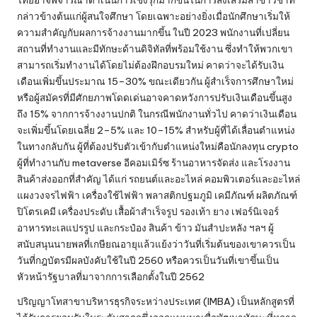
กล่าวข้างต้นแก่ผู้สนใจศึกษา โดยเฉพาะอย่างยิ่งเมื่อนักศึกษาเริ่มให้
ความสำคัญกับผลการจ้างงานมากขึ้น ในปี 2023 พนักงานที่เปลี่ยน
สถานที่ทำงานและมีทักษะด้านดิจิทัลที่พร้อมใช้งาน ซึ่งทำให้พวกเขา
สามารถเริ่มทำงานได้โดยไม่ต้องฝึกอบรมใหม่ คาดว่าจะได้รับเงิน
เดือนเพิ่มขึ้นประมาณ 15–30% ขณะเดียวกัน ผู้สำเร็จการศึกษาใหม่
หรือผู้สมัครที่มีศักยภาพโดดเด่นอาจคาดหวังการปรับเงินเดือนขึ้นสูง
ถึง 15% จากการจ้างงานปกติ ในกรณีพนักงานทั่วไป คาดว่าเงินเดือน
จะเพิ่มขึ้นโดยเฉลี่ย 2–5% และ 10–15% สำหรับผู้ที่ได้เลื่อนตำแหน่ง
ในทางกลับกัน ผู้ที่ต้องปรับตัวเข้ากับตำแหน่งใหม่คือนักลงทุน crypto
ผู้ที่ทำงานกับ metaverse อีคอมเมิร์ซ ร้านอาหารจัดส่ง และโรงงาน
สินค้าส่งออกที่สำคัญ ได้แก่ รถยนต์และอะไหล่ คอมพิวเตอร์และอะไหล่
แผงวงจรไฟฟ้า เครื่องใช้ไฟฟ้า พลาสติกปฐมภูมิ เคมีภัณฑ์ ผลิตภัณฑ์
ปิโตรเคมี เครื่องประดับ เสื้อผ้าสำเร็จรูป รองเท้า ยาง เฟอร์นิเจอร์
อาหารทะเลแปรรูป และกระป๋อง สินค้า ข้าว มันสำปะหลัง ฯลฯ ผู้
สนับสนุนนายพลที่เกษียณอายุแล้วแย้งว่าวันที่เริ่มต้นของเขาควรเป็น
วันที่กฎบัตรมีผลบังคับใช้ในปี 2560 หรือควรเป็นวันที่เขาขึ้นเป็น
หัวหน้ารัฐบาลที่มาจากการเลือกตั้งในปี 2562
ปริญญาโทสาขาบริหารธุรกิจระหว่างประเทศ (IMBA) เป็นหลักสูตรที่