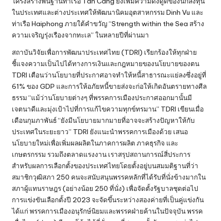
โครงสร้างพื้นฐานท่าเรือ Tan Cang ยังเพิ่มความดึงดูดของนักลงทุน
ในประเทศและต่างประเทศให้พัฒนานิคมอุตสาหกรรม Dinh Vu และ
ท่าเรือ Haiphong ภายใต้คำขวัญ “Strength within the Sea สร้าง
ความเจริญรุ่งเรืองจากทะเล” ในหลายปีที่ผ่านมา
สถาบันวิจัยเพื่อการพัฒนาประเทศไทย (TDRI) เรียกร้องให้ทุกฝ่าย
ชี้แจงความเป็นไปได้ทางการเงินและกฎหมายของนโยบายของตน
TDRI เตือนว่านโยบายที่ประกาศอาจทำให้หนี้สาธารณะแย่ลงซึ่งอยู่ที่
61% ของ GDP และการให้อภัยหนี้ขายส่งจะก่อให้เกิดอันตรายทางศีล
ธรรม “แม้ว่านโยบายต่างๆ ที่พรรคการเมืองประกาศออกมานั้นมี
เจตนาดีและมุ่งเป้าไปที่การแก้ไขความทุกข์ทรมาน” TDRI เขียนเมื่อ
เดือนกุมภาพันธ์ “ยังมีนโยบายมากมายที่อาจจะสร้างปัญหาให้กับ
ประเทศในระยะยาว” TDRI ยังแนะนำพรรคการเมืองด้วย เสนอ
นโยบายใหม่เพื่อเพิ่มผลผลิตในภาคการผลิต ภาคธุรกิจ และ
เกษตรกรรม รวมถึงตลาดแรงงาน เราสรุปสถานการณ์สี่ประการ
สำหรับผลการเลือกตั้งของประเทศไทยโดยตั้งอยู่บนสมมติฐานที่ว่า
สมาชิกวุฒิสภา 250 คนจะสนับสนุนพรรคหลักที่ได้รับที่นั่งข้างมากใน
สภาผู้แทนราษฎร (อย่างน้อย 250 ที่นั่ง) เพื่อจัดตั้งรัฐบาลชุดต่อไป
การแข่งขันเลือกตั้งปี 2023 จะจัดขึ้นระหว่างสองค่ายที่เป็นคู่แข่งกัน
ได้แก่ พรรคการเมืองอนุรักษ์นิยมและพรรคฝ่ายค้านในปัจจุบัน พรรค