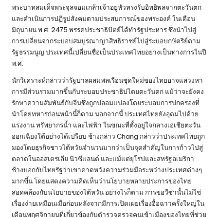
พระบาทสมเด็จพระจุลจอมเกล้าเจ้าอยู่หัวทรงรับอิทธิพลจากตะวันตก
และดำเนินการปฏิรูปสังคมตามประสบการณ์ของพระองค์ ในเดือน
มิถุนายน พ.ศ. 2475 พรรคประชาธิปัตย์ได้ทำรัฐประหาร ซึ่งนำไปสู่
การเปลี่ยนจากระบอบสมบูรณาญาสิทธิราชย์ไปสู่ระบอบกษัตริย์ตาม
รัฐธรรมนูญ ประเทศนี้เปลี่ยนชื่อเป็นประเทศไทยอย่างเป็นทางการในปี
พ.ศ.
นักวิเคราะห์กล่าวว่ารัฐบาลผสมพลเรือนชุดใหม่ของไทยอาจแสวงหา
การมีส่วนร่วมมากขึ้นกับระบอบประชาธิปไตยตะวันตก แม้ว่าจะยังคง
รักษาความสัมพันธ์กับจีนซึ่งถูกปลอมแปลงโดยระบอบการปกครองที่
นำโดยทหารก่อนหน้านี้ก็ตาม นอกจากนี้ ประเทศไทยยังอุดมไปด้วย
แรงงาน ทรัพยากรน้ำ และไฟฟ้า ในขณะที่ตั้งอยู่ใจกลางเอเชียตะวัน
ออกเฉียงใต้อย่างได้เปรียบ ช้างกล่าว Chang กล่าวว่าประเทศไทยถูก
มองโดยธุรกิจชาวไต้หวันจำนวนมากว่าเป็นจุดสำคัญในการก้าวไปสู่
ตลาดในออสเตรเลีย นิวซีแลนด์ และแม้แต่ยุโรปและสหรัฐอเมริกา
ช้างบอกกับไทยรัฐว่าเขาคาดหวังความร่วมมือระหว่างประเทศต่างๆ
มากขึ้น โดยแสดงความคิดเห็นว่านโยบายหลายประการของไทย
สอดคล้องกับนโยบายของไต้หวัน อย่างไรก็ตาม การขอวีซ่านั้นไม่ใช่
เรื่องง่ายเหมือนเมื่อก่อนหลังจากมีการเปิดเผยเรื่องอื้อฉาวครั้งใหญ่ใน
เดือนพฤศจิกายนที่เกี่ยวข้องกับตำรวจตรวจคนเข้าเมืองของไทยที่ช่วย