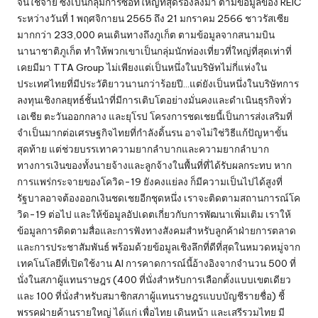
จีนใช้จ่าย ซึ่งเป็นกลุ่มการซื้อที่ใหญ่ที่สุดรองลงมา ตามข้อมูลของ REIC
ระหว่างวันที่ 1 พฤศจิกายน 2565 ถึง 21 มกราคม 2566 ชาวรัสเซีย
มากกว่า 233,000 คนเดินทางถึงภูเก็ต ตามข้อมูลจากสนามบิน
นานาชาติภูเก็ต ทำให้พวกเขาเป็นกลุ่มนักท่องเที่ยวที่ใหญ่ที่สุดเท่าที่
เคยมีมา TTA Group ไม่เพียงแต่เป็นหนึ่งในบริษัทไม่กี่แห่งใน
ประเทศไทยที่มีประวัติยาวนานกว่าร้อยปี…แต่ยังเป็นหนึ่งในบริษัทการ
ลงทุนเชิงกลยุทธ์ชั้นนำที่มีการเติบโตอย่างมั่นคงและดำเนินธุรกิจทั่ว
เอเชีย ตะวันออกกลาง และยุโรป โครงการชดเชยนี้เป็นการส่งเสริมที่
จำเป็นมากต่อเศรษฐกิจไทยที่กำลังดิ้นรน อาจไม่ใช่วิธีแก้ปัญหาขั้น
สุดท้าย แต่ช่วยบรรเทาความยากลำบากและความยากลำบาก
ทางการเงินของทั้งนายจ้างและลูกจ้างในพื้นที่ที่ได้รับผลกระทบ หาก
การแพร่กระจายของโควิด-19 ยังคงแย่ลง ก็มีความเป็นไปได้สูงที่
รัฐบาลอาจต้องออกเงินชดเชยอีกชุดหนึ่ง เราจะติดตามสถานการณ์โค
วิด-19 ต่อไป และให้ข้อมูลอัปเดตเกี่ยวกับการพัฒนาเพิ่มเติม เราให้
ข้อมูลการติดตามสื่อและการฟังทางสังคมสำหรับลูกค้าฝ่ายการตลาด
และการประชาสัมพันธ์ พร้อมด้วยข้อมูลเชิงลึกที่ดีที่สุดในหมวดหมู่จาก
เทคโนโลยีที่เปิดใช้งาน AI การคาดการณ์นี้อ้างอิงจากจำนวน 500 ที่
นั่งในสภาผู้แทนราษฎร (400 ที่นั่งสำหรับการเลือกตั้งแบบเขตเดียว
และ 100 ที่นั่งสำหรับสมาชิกสภาผู้แทนราษฎรแบบบัญชีรายชื่อ) ชี้
พรรคฝ่ายค้านรายใหญ่ ได้แก่ เพื่อไทย เดินหน้า และเสรีรวมไทย มี