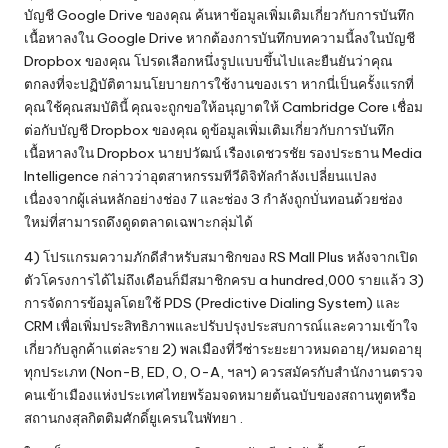
บัญชี Google Drive ของคุณ ค้นหาข้อมูลเพิ่มเติมเกี่ยวกับการบันทึก
เนื้อหาลงใน Google Drive หากต้องการบันทึกบทความนี้ลงในบัญชี
Dropbox ของคุณ โปรดเลือกหนึ่งรูปแบบขึ้นไปและยืนยันว่าคุณ
ตกลงที่จะปฏิบัติตามนโยบายการใช้งานของเรา หากนี่เป็นครั้งแรกที่
คุณใช้คุณสมบัตินี้ คุณจะถูกขอให้อนุญาตให้ Cambridge Core เชื่อม
ต่อกับบัญชี Dropbox ของคุณ ดูข้อมูลเพิ่มเติมเกี่ยวกับการบันทึก
เนื้อหาลงใน Dropbox นายปวัฒน์ เรืองเดชวรชัย รองประธาน Media
Intelligence กล่าวว่าอุตสาหกรรมทีวีดิจิทัลกำลังเปลี่ยนแปลง
เนื่องจากผู้เล่นหลักอย่างช่อง 7 และช่อง 3 กำลังถูกบั่นทอนด้วยช่อง
ใหม่ที่สามารถดึงดูดตลาดเฉพาะกลุ่มได้
4) โปรแกรมความภักดีสำหรับสมาชิกของ RS Mall Plus หลังจากเปิด
ตัวโครงการได้ไม่ถึงเดือนก็มีสมาชิกครบ a hundred,000 รายแล้ว 3)
การจัดการข้อมูลโดยใช้ PDS (Predictive Dialing System) และ
CRM เพื่อเพิ่มประสิทธิภาพและปรับปรุงประสบการณ์และความเข้าใจ
เกี่ยวกับลูกค้าแต่ละราย 2) พลเมืองที่วีซ่าระยะยาวหมดอายุ/หมดอายุ
ทุกประเภท (Non-B, ED, O, O-A, ฯลฯ) ควรสมัครกับสำนักงานตรวจ
คนเข้าเมืองแห่งประเทศไทยพร้อมจดหมายต้นฉบับของสถานทูตหรือ
สถานกงสุลกิตติมศักดิ์ยูเครนในพัทยา .