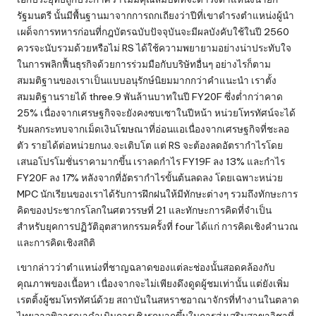
รัฐมนตรี นั้นมีพื้นฐานมาจากการถกเถียงว่าปีที่เขาดำรงตำแหน่งผู้นำ
เผด็จการทหารก่อนที่กฎบัตรฉบับปัจจุบันจะมีผลบังคับใช้ในปี 2560
ควรจะนับรวมด้วยหรือไม่ RS ได้ใช้ความพยายามอย่างน่าประทับใจ
ในการพลิกฟื้นธุรกิจด้วยการร่วมมือกับบริษัทอื่นๆ อย่างไรก็ตาม
สมมติฐานของเราเป็นแบบอนุรักษ์นิยมมากกว่าคำแนะนำ เราตั้ง
สมมติฐานรายได้ three.9 พันล้านบาทในปี FY20F ซึ่งต่ำกว่าคาด
25% เนื่องจากเศรษฐกิจจะยังคงซบเซาในปีหน้า หน่วยโทรทัศน์จะได้
รับผลกระทบจากเม็ดเงินโฆษณาที่อ่อนแอเนื่องจากเศรษฐกิจที่ชะลอ
ตัว รายได้ต่อหน่วยกนง.จะเติบโต แต่ RS จะต้องลดอัตรากำไรโดย
เสนอโปรโมชั่นราคามากขึ้น เราลดกำไร FY19F ลง 13% และกำไร
FY20F ลง 17% หลังจากที่อัตรากำไรขั้นต้นลดลง โดยเฉพาะหน่วย
MPC นักเรียนของเราได้รับการฝึกฝนให้มีทักษะต่างๆ รวมถึงทักษะการ
คิดของประชากรโลกในศตวรรษที่ 21 และทักษะการคิดที่จำเป็น
สำหรับยุคการปฏิวัติอุตสาหกรรมครั้งที่ four ได้แก่ การคิดเชิงคำนวณ
และการคิดเชิงสถิติ
เขากล่าวว่าตำแหน่งที่ชาญฉลาดของแต่ละช่องนั้นสอดคล้องกับ
คุณภาพของเนื้อหา เนื่องจากจะไม่เพียงดึงดูดผู้ชมเท่านั้น แต่ยังเพิ่ม
เรตติ้งผู้ชมโทรทัศน์ด้วย สถาบันในสหราชอาณาจักรที่ทำงานในตลาด
ไทยอาจพิจารณาดำเนินการเชิงรุกมากขึ้นในการส่งเสริมสาขาวิชาที่