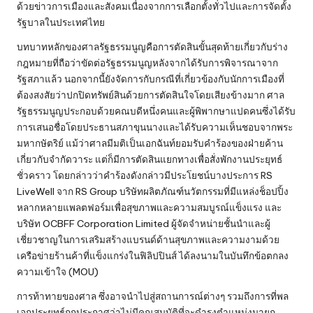
ด้วยข่าวการเมืองและสังคมเนื่องจากการเลือกตั้งทั่วไปและการจัดตั้ง
รัฐบาลในประเทศไทย
บทบาทหลักของศาลรัฐธรรมนูญคือการตัดสินขั้นสุดท้ายเกี่ยวกับร่าง
กฎหมายที่ถือว่าขัดต่อรัฐธรรมนูญหลังจากได้รับการพิจารณาจาก
รัฐสภาแล้ว นอกจากนี้ยังจัดการกับกรณีที่เกี่ยวข้องกับนักการเมืองที่
ต้องสงสัยว่าปกปิดทรัพย์สินด้วยการตัดสินใจโดยเสียงข้างมาก ศาล
รัฐธรรมนูญประกอบด้วยคณบดีหนึ่งคนและผู้พิพากษาแปดคนซึ่งได้รับ
การเสนอชื่อโดยประธานสภาขุนนางและได้รับความเห็นชอบจากพระ
มหากษัตริย์ แม้ว่าศาลมีมติเป็นเอกฉันท์ยอมรับคำร้องของฝ่ายค้าน
เกี่ยวกับจำกัดวาระ แต่ก็มีการตัดสินแยกทางเพื่อสั่งพักงานประยุทธ์
ชั่วคราว โดยกล่าวว่าคำร้องดังกล่าวมีประโยชน์บางประการ RS
LiveWell จาก RS Group บริษัทผลิตภัณฑ์นวัตกรรมที่มีแหล่งช็อปปิ้ง
หลากหลายแพลตฟอร์มเพื่อสุขภาพและความสมบูรณ์แข็งแรง และ
บริษัท OCBFF Corporation Limited ผู้จัดจำหน่ายชั้นนำและผู้
เชี่ยวชาญในการเสริมสร้างแบรนด์ด้านสุขภาพและความงามด้วย
เครือข่ายร้านค้าที่แข็งแกร่งในฟิลิปปินส์ ได้ลงนามในบันทึกข้อตกลง
ความเข้าใจ (MOU)
การท้าทายของศาล ซึ่งอาจนำไปสู่สถานการณ์ต่างๆ รวมถึงการที่พล
เอกประยุทธ์ถูกประกาศว่าไม่มีคุณสมบัติที่จะดำรงตำแหน่งนายก