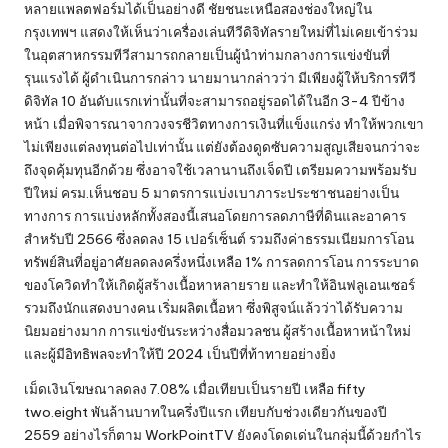
หลายแพลตฟอร์มได้เป็นอย่างดี ชัยชนะเหนือสองช่องใหญ่ใน
กรุงเทพฯ แสดงให้เห็นว่าเครื่องเล่นทีวีดิจิทัลรายใหม่ที่ไม่เคยเข้าร่วม
ในอุตสาหกรรมทีวีสามารถกลายเป็นผู้นำท่ามกลางการแข่งขันที่
รุนแรงได้ ผู้ดำเนินการกล่าว นายมานากล่าวว่า มีเพียงผู้ให้บริการทีวี
ดิจิทัล 10 อันดับแรกเท่านั้นที่จะสามารถอยู่รอดได้ในอีก 3-4 ปีข้าง
หน้า เมื่อพิจารณาจากวงจรชีวิตทางการเงินที่แข็งแกร่ง ทำให้พวกเขา
ไม่เพียงแต่ลงทุนต่อไปเท่านั้น แต่ยังต้องดูดซับความสูญเสียจนกว่าจะ
ถึงจุดคุ้มทุนอีกด้วย ซึ่งอาจใช้เวลานานถึงเจ็ดปี เตรียมความพร้อมรับ
ปีใหม่ ครม.เห็นชอบ 5 มาตรการแบ่งเบาภาระประชาชนอย่างเป็น
ทางการ การแบ่งหลักทั้งสองนี้เสนอโดยการลดภาษีที่ดินและอาคาร
สำหรับปี 2566 ซึ่งลดลง 15 เปอร์เซ็นต์ รวมถึงค่าธรรมเนียมการโอน
ทรัพย์สินที่อยู่อาศัยลดลงครึ่งหนึ่งเหลือ 1% การลดการโอน การระบาด
ของโควิดทำให้เกิดผู้สร้างเนื้อหาหลายราย และทำให้อินฟลูเอนเซอร์
รวมถึงนักแสดงบางคน เริ่มผลิตเนื้อหา ซึ่งพิสูจน์แล้วว่าได้รับความ
นิยมอย่างมาก การแข่งขันระหว่างสื่อมวลชน ผู้สร้างเนื้อหาหน้าใหม่
และผู้มีอิทธิพลจะทำให้ปี 2024 เป็นปีที่ท้าทายอย่างยิ่ง
เม็ดเงินโฆษณาลดลง 7.08% เมื่อเทียบเป็นรายปี เหลือ fifty
two.eight พันล้านบาทในครึ่งปีแรก เทียบกับช่วงเดียวกันของปี
2559 อย่างไรก็ตาม WorkPointTV ยังคงโดดเด่นในกลุ่มนี้ด้วยกำไร