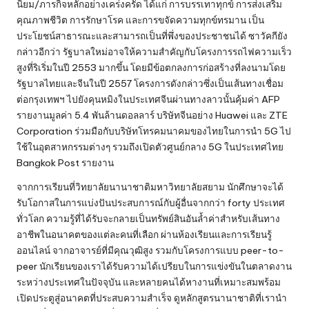
นิยม/ภารกิจหลักอย่างเคร่งครัด ได้แก่ การบรรเทาทุกข์ การส่งเสริม
คุณภาพชีวิต การรักษาโรค และการขจัดความทุกข์ทรมาน เป็น
ประโยชน์สาธารณะและสามารถเป็นที่พึ่งของประชาชนได้ ซาวัคกียัง
กล่าวอีกว่า รัฐบาลใหม่อาจให้ความสำคัญกับโครงการรถไฟความเร็ว
สูงที่ริเริ่มในปี 2553 มากขึ้น โดยมีข้อตกลงการก่อสร้างที่ลงนามโดย
รัฐบาลไทยและจีนในปี 2557 โครงการดังกล่าวซึ่งเป็นเส้นทางเชื่อม
ต่อกรุงเทพฯ ไปยังคุนหมิงในประเทศจีนผ่านทางลาวนั้นคุ้มค่า AFP
รายงานมูลค่า 5.4 พันล้านดอลลาร์ บริษัทจีนอย่าง Huawei และ ZTE
Corporation ร่วมมือกับบริษัทโทรคมนาคมของไทยในการนำ 5G ไป
ใช้ในอุตสาหกรรมต่างๆ รวมถึงเปิดตัวศูนย์กลาง 5G ในประเทศไทย
Bangkok Post รายงาน
จากการเรียนที่วิทยาลัยนานาชาติมหาวิทยาลัยสยาม นักศึกษาจะได้
รับโอกาสในการแบ่งปันประสบการณ์กับผู้อื่นจากกว่า forty ประเทศ
ทั่วโลก ความรู้ที่ได้รับจะกลายเป็นทรัพย์สินอันล้ำค่าสำหรับเส้นทาง
อาชีพในอนาคตของแต่ละคนที่เลือก ผ่านห้องเรียนและการเรียนรู้
ออนไลน์ จากอาจารย์ที่มีคุณวุฒิสูง รวมกับโครงการแบบ peer-to-
peer นักเรียนของเราได้รับความได้เปรียบในการแข่งขันในตลาดงาน
ระหว่างประเทศในปัจจุบัน และหลายคนได้หางานที่เหมาะสมพร้อม
เปิดประตูสู่อนาคตที่ประสบความสำเร็จ ดูหลักสูตรนานาชาติที่เรานำ