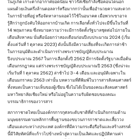
ในภูเก็ต เกาะตากอากาศยอดนิยม ชาวรัสเซียกำลังซื้อคอนโดนอก
แผนด้วยเงินครึ่งล้านดอลลาร์หรือมากกว่านั้นเพื่ออำนวยความสะดวก
ในการย้ายที่อยู่ หรือจัดหาลานจอดไว้ใช้ในอนาคต เมื่อพวกเขาอาจ
รู้สึกว่าถูกบังคับให้ออกจากบ้านเกิด การเลือกตั้งทั่วไปจะมีขึ้นในวันที่
14 พฤษภาคม ซึ่งหมายความว่าจะมีการจัดตั้งรัฐบาลชุดต่อไปภายใน
เดือนสิงหาคม นั่นคือน้อยกว่าสองเดือนก่อนปีงบประมาณ 2024 (เริ่ม
ตั้งแต่วันที่ 1 ตุลาคม 2023) ดังนั้นจึงมีความเสี่ยงที่จะเกิดการล่าช้า
ในการอนุมัติและดำเนินการร่างพระราชบัญญัติงบประมาณ
ปีงบประมาณ 2567 ในการเลือกตั้งปี 2562 มีการจัดตั้งรัฐบาลเมื่อต้น
เดือนกรกฎาคม แต่ร่างพระราชบัญญัติงบประมาณปี 2563 (ซึ่งน่าจะ
เริ่มวันที่ 1 ตุลาคม 2562) ล่าช้าไป 3-4 เดือน และอนุมัติเฉพาะใน
เดือนมกราคม 2563 เท่านั้น บทความที่ตีพิมพ์ในวารสารสังคมศาสตร์
ทั้งหมดเป็นความเห็นของผู้เขียน ซึ่งไม่ได้เป็นของคณะสังคมศาสตร์
มหาวิทยาลัยเชียงใหม่ หรือไม่อยู่ในความรับผิดชอบของคณะ
บรรณาธิการของวารสาร
สภากาชาดไทยเป็นองค์กรการกุศลระดับชาติที่ดำเนินกิจกรรมด้าน
มนุษยธรรมตามหลักการพื้นฐานของขบวนการกาชาดและเสี้ยววง
เดือนแดงระหว่างประเทศ องค์กรที่มีความกระตือรือร้นและสร้างสรรค์
นี้มีวิสัยทัศน์ที่จะก้าวไปข้างหน้าสู่ความเป็นเลิศและปฏิบัติตามค่า