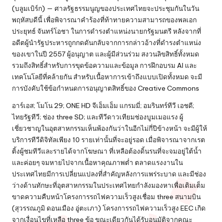
(บลูมเบิร์ก) — ศาลรัฐธรรมนูญของประเทศไทยจะประชุมกันในวัน
พฤหัสบดีนี้ เพื่อพิจารณาคำร้องที่ท้าทายความสามารถของพลเอก
ประยุทธ์ จันทร์โอชา ในการดำรงตำแหน่งนายกรัฐมนตรี หลังจากที่
อดีตผู้นำรัฐประหารถูกกดดันกลับจากการกล่าวอ้างที่ดำรงตำแหน่ง
ของเขาในปี 2557 ผู้อนุญาต และผู้มีส่วนร่วม สงวนลิขสิทธิ์ทั้งหมด
รวมถึงสิทธิ์สำหรับการขุดข้อความและข้อมูล การฝึกอบรม AI และ
เทคโนโลยีที่คล้ายกัน สำหรับเนื้อหาการเข้าถึงแบบเปิดทั้งหมด จะมี
การบังคับใช้ข้อกำหนดการอนุญาตสิทธิ์ของ Creative Commons
อาร์เอส; โมโน 29; ONE HD จีเอ็มเอ็ม แกรมมี่; อมรินทร์ทีวี เอชดี;
ไทยรัฐทีวี; ช่อง three SD; และทีวีดาวเทียมช่องบูมเมอแรง ผู้
เชี่ยวชาญในอุตสาหกรรมเห็นพ้องกันว่าในอีกไม่กี่ปีข้างหน้า จะมีผู้ให้
บริการทีวีดิจิทัลเพียง 10 รายเท่านั้นที่จะอยู่รอด เมื่อพิจารณาจากเรต
ติ้งผู้ชมทีวีและรายได้จากโฆษณา ที่เหลือต้องดิ้นรนที่จะจมอยู่ใต้น้ำ
และค่อยๆ จมหายไปจากเนื้อหาคุณภาพต่ำ ตลาดแรงงานใน
ประเทศไทยมีการเปลี่ยนแปลงที่สำคัญหลังการแพร่ระบาด และมีช่อง
ว่างด้านทักษะที่อุตสาหกรรมในประเทศไทยกำลังมองหาเพื่อเติมเต็ม
ขาดความคืบหน้าโครงการรถไฟความเร็วสูงเชื่อม three สนามบิน
(สุวรรณภูมิ ดอนเมือง อู่ตะเภา) โครงการรถไฟความเร็วสูง EEC เกิด
จากเงื่อนไขที่เหลือ three ข้อ ขณะเดียวกันได้รับอนุมัติจากคณะ