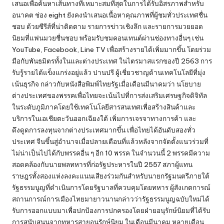
เสนอเพื่อค้นหาเส้นทางที่เหมาะสมที่สุดในการได้รับอิสรภาพสำหรับ
อนาคต ช่อง eight ยังคงนำเสนอเนื้อหาคุณภาพที่ผู้ชมทั่วประเทศชื่น
ชอบ ด้วยซีรีส์ที่น่าติดตาม รายการข่าวเชิงลึก และรายการมวยยอด
นิยมที่แฟนมวยชื่นชอบ พร้อมรับชมคอนเทนต์ผ่านช่องทางอื่นๆ เช่น
YouTube, Facebook, Line TV เพื่อสร้างรายได้เพิ่มมากขึ้น โดยร่วม
มือกับพันธมิตรทั้งในและต่างประเทศ ในไตรมาสแรกของปี 2563 การ
รับรู้รายได้แข็งแกร่งอยู่แล้ว ปานปรี ผู้เชี่ยวชาญด้านเทคโนโลยีที่มุ่ง
เน้นธุรกิจ กล่าวกับหนังสือพิมพ์ไทยรัฐเมื่อเดือนมีนาคมว่า นโยบาย
ต่างประเทศของพรรคเพื่อไทยจะเน้นไปที่การส่งเสริมเศรษฐกิจดิจิทัล
ในระดับภูมิภาคโดยใช้เทคโนโลยีสารสนเทศเพื่อสร้างสินค้าและ
บริการในเอเชียตะวันออกเฉียงใต้ เพิ่มการเจรจาทางการค้า และ
ดึงดูดการลงทุนจากต่างประเทศมากขึ้น เพื่อไทยได้อันดับสองทั่ว
ประเทศ จีนขึ้นสู่อำนาจเมื่อปลายเดือนที่แล้วหลังจากจัดตั้งแนวร่วมที่
ไม่น่าเป็นไปได้กับพรรคอื่น ๆ อีก 10 พรรค ในจำนวนนี้ 2 พรรคมีความ
สอดคล้องกับนายพลทหารที่ก่อรัฐประหารในปี 2557 สภาผู้แทน
ราษฎรทั้งสองแห่งลงคะแนนเสียงร่วมกันสำหรับนายกรัฐมนตรีภายใต้
รัฐธรรมนูญที่ดำเนินการโดยรัฐบาลที่ควบคุมโดยทหาร ผู้สังเกตการณ์
สถานการณ์การเมืองไทยมายาวนานกล่าวว่ารัฐธรรมนูญฉบับใหม่ได้
รับการออกแบบมาเพื่อปกป้องการปกครองโดยฝ่ายอนุรักษ์นิยมที่ได้รับ
การสนับสนุนจากทหารสายอนุรักษ์นิยม ในเดือนมีนาคม หลายเดือน