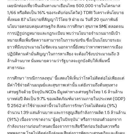
เผยนักท่องเที่ยวจีนเดินทางมาเยือนไทย 500,000 รายในไตรมาส
1/66 หรือคิดเป็น 16% ของระดับก่อนโควิด) TDRI วิเคราะห์นโยบาย
ทั้งหมด 87 นโยบายที่สัญญาไว้โดย 9 ฝ่าย ณ วันที่ 20 กุมภาพันธ์
นโยบายครอบคลุมเศรษฐกิจ สังคม การศึกษา สุขภาพ SME ตลอดจน
การปฏิรูปกฎหมายและกฎระเบียบ พบว่านโยบายจำนวนมากมีเป้า
หมายเพื่อเพิ่มขีดความสามารถในการแข่งขัน ซึ่งเป็นนโยบายระยะ
ยาวที่มีงบประมาณไม่ชัดเจน นอกจากนี้ยังพบว่าหากพรรคการเมือง
ปฏิบัติตามคำมั่นสัญญาในการหาเสียง จะต้องใช้งบประมาณถึง 3
ล้านล้านบาท นั่นหมายความว่ารัฐบาลจะถูกบังคับให้เพิ่มหนี้
สาธารณะ
การศึกษา “กรณีการลงทุน” นี้แสดงให้เห็นว่าโรคไม่ติดต่อไม่เพียงแต่
มีค่าใช้จ่ายด้านมนุษย์และสุขภาพเท่านั้น แต่ยังรวมถึงต้นทุนทาง
เศรษฐกิจด้วย ปัจจุบัน NCDs มีมูลค่าทางเศรษฐกิจไทย 1.6 ล้านล้าน
บาทต่อปี คิดเป็น 9.7% ของผลิตภัณฑ์มวลรวมภายในประเทศ (GDP)
ปี 2562 ค่าใช้จ่ายเหล่านี้รวมไปถึงการรักษาโรคไม่ติดต่อ (9%)
จำนวน 1.39 แสนล้านบาท และการสูญเสียกำลังการผลิต 1.5 ล้านล้าน
(91%) เนื่องจากขาดงาน “ผู้อยู่ในปัจจุบัน” หรือการถอนตัวออกจาก
กำลังแรงงานก่อนกำหนดเนื่องจากการเสียชีวิตก่อนวัยอันควรหรือ
ทุพพลภาพ โรคไม่ติดต่อจึงส่งผลเสียต่อการพัฒนาเศรษฐกิจและสังคม