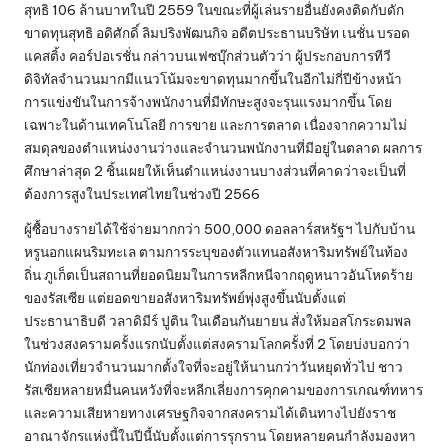
สุทธิ 106 ล้านบาทในปี 2559 ในขณะที่ผู้เล่นรายอื่นยังคงติดกับดัก
ขาดทุนสุทธิ อดิศักดิ์ ลิมปริงพัฒนกิจ อดีตประธานบริษัท เนชั่น บรอด
แคสติ้ง คอร์ปอเรชั่น กล่าวบนเฟซบุ๊กส่วนตัวว่า ผู้ประกอบการทีวี
ดิจิทัลจำนวนมากมีแนวโน้มจะขาดทุนมากขึ้นในอีกไม่กี่ปีข้างหน้า
การแข่งขันในการจ้างพนักงานที่มีทักษะสูงจะรุนแรงมากขึ้น โดย
เฉพาะในด้านเทคโนโลยี การขาย และการตลาด เนื่องจากความไม่
สมดุลของตำแหน่งงานว่างและจำนวนพนักงานที่มีอยู่ในตลาด ผลการ
ศึกษาล่าสุด 2 ชิ้นเผยให้เห็นตำแหน่งงานบางส่วนที่คาดว่าจะเป็นที่
ต้องการสูงในประเทศไทยในช่วงปี 2566
ผู้ซื้อบางรายได้ใช้จ่ายมากกว่า 500,000 ดอลลาร์สหรัฐฯ ไปกับบ้าน
หรูนอกแผนริมทะเล ตามการระบุของตัวแทนอสังหาริมทรัพย์ในท้อง
ถิ่น ภูเก็ตเป็นสถานที่ยอดนิยมในการหลีกหนีจากฤดูหนาวอันโหดร้าย
ของรัสเซีย แต่ยอดขายอสังหาริมทรัพย์พุ่งสูงขึ้นนับตั้งแต่
ประธานาธิบดี วลาดิมีร์ ปูติน ในเดือนกันยายน สั่งให้มอสโกระดมพล
ในช่วงสงครามครั้งแรกนับตั้งแต่สงครามโลกครั้งที่ 2 โดยบ่งบอกว่า
นักท่องเที่ยวจำนวนมากตั้งใจที่จะอยู่ให้นานกว่าวันหยุดทั่วไป ชาว
รัสเซียหลายหมื่นคนหวังที่จะหลีกเลี่ยงการคุกคามของการเกณฑ์ทหาร
และความเสียหายทางเศรษฐกิจจากสงครามได้เดินทางไปยังราช
อาณาจักรแห่งนี้ในปีนี้นับตั้งแต่การรุกราน โดยหลายคนกำลังมองหา