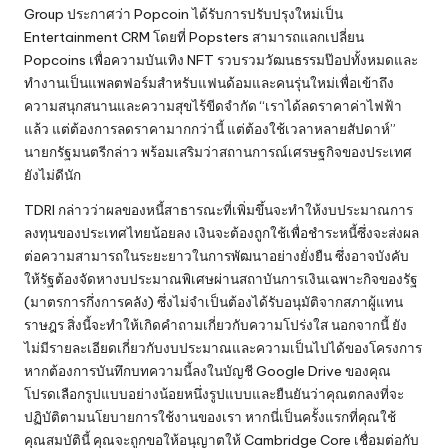
Group ประกาศว่า Popcoin ได้รับการปรับปรุงใหม่เป็น
Entertainment CRM โดยที่ Popsters สามารถแลกเปลี่ยน
Popcoins เพื่อความบันเทิง NFT รวบรวมวัฒนธรรมป๊อปทั้งหมดและ
ทำงานเป็นแพลตฟอร์มสำหรับแฟนด้อมและคนรุ่นใหม่เพื่อเข้าถึง
ความสนุกสนานและความสุขไร้ขีดจำกัด “เราได้ลดราคาค่าไฟฟ้า
แล้ว แต่ต้องการลดราคามากกว่านี้ แต่ต้องใช้เวลาหลายสัปดาห์”
นายกรัฐมนตรีกล่าว พร้อมเสริมว่าสถานการณ์เศรษฐกิจของประเทศ
ยังไม่ดีนัก
TDRI กล่าวว่าผลของหนี้สาธารณะที่เพิ่มขึ้นจะทำให้งบประมาณการ
ลงทุนของประเทศไทยน้อยลง เงินจะต้องถูกใช้เพื่อชำระหนี้ซึ่งจะส่งผล
ต่อความสามารถในระยะยาวในการพัฒนาอย่างยั่งยืน ซึ่งอาจบังคับ
ให้รัฐต้องจัดหางบประมาณพิเศษผ่านสถาบันการเงินเฉพาะกิจของรัฐ
(มาตรการกึ่งการคลัง) ซึ่งไม่จำเป็นต้องได้รับอนุมัติจากสภาผู้แทน
ราษฎร สิ่งนี้จะทำให้เกิดคำถามเกี่ยวกับความโปร่งใส นอกจากนี้ ยัง
ไม่มีรายละเอียดเกี่ยวกับงบประมาณและความเป็นไปได้ของโครงการ
หากต้องการบันทึกบทความนี้ลงในบัญชี Google Drive ของคุณ
โปรดเลือกรูปแบบอย่างน้อยหนึ่งรูปแบบและยืนยันว่าคุณตกลงที่จะ
ปฏิบัติตามนโยบายการใช้งานของเรา หากนี่เป็นครั้งแรกที่คุณใช้
คุณสมบัตินี้ คุณจะถูกขอให้อนุญาตให้ Cambridge Core เชื่อมต่อกับ