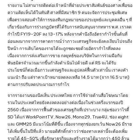
รายงาน ไม่สามารถติดต่อเจ้าหน้าที่ฝ่ายประชาสัมพันธ์ของศาลเพื่อขอ
ความคิดเห็นได้ในทันที ศาลที่มีสมาชิก 9 คนจะจัดการประชุมพิเศษ
เพื่อตรวจสอบคำให้การของทีมกฎหมายของประยุทธ์และบุคคลอื่น ๆ ที่
เกี่ยวข้องกับการร่างกฎบัตรที่ได้รับการสนับสนุนจากทหาร พ.ศ. เราลด
กำไรปี FY19-20F ลง 13-17% หลังจากคำนึงถึงอัตรากำไรขั้นต้นที่
อ่อนลงมากจากการคาดการณ์ว่าภาวะเศรษฐกิจจะยังคงเงียบไปจนถึง
ปีหน้า การเติบโตของรายได้จะถูกชดเชยด้วยอัตรากำไรที่ลดลง
เนื่องจากการส่งเสริมการขาย กลยุทธ์ของบริษัทในการร่วมมือกับ
พันธมิตรจำนวนมากขึ้นกำลังดำเนินไปด้วยดี แต่ RS จะได้รับ
ประโยชน์ก็ต่อเมื่อภาวะเศรษฐกิจและอุปสงค์ฟื้นตัวเท่านั้น เราคงคำ
แนะนำ ถือ แต่ราคาเป้าหมายลดลงเหลือ 14.5 บาท (จาก 16.5 บาท)
ตามการปรับลดประมาณการกำไร
จากรายงานของนีลเส็น ประเทศไทย การใช้จ่ายด้านสื่อโฆษณาโดย
รวมในประเทศไทยยังคงลดลงอย่างต่อเนื่องในช่วงครึ่งแรกของปี
2560 เนื่องจากการฟื้นตัวของเศรษฐกิจที่เปราะบาง กลุ่มช่องวาไรตี้
SD ได้แก่ WorkPointTV, Now26, Mono29, True4U, ช่อง eight
และ GMM25 มีแนวโน้มที่ดีขึ้น เนื่องจากทุกช่องยกเว้น Now26 มีราย
ได้เพิ่มขึ้นในปีที่แล้ว นายอดิศักดิ์กล่าวว่าช่องทางเหล่านี้จะต้องเพิ่ม
รายได้ 45-50% เพื่อรักษาธุรกิจและสร้างรายได้มากกว่า 450 ล้าน