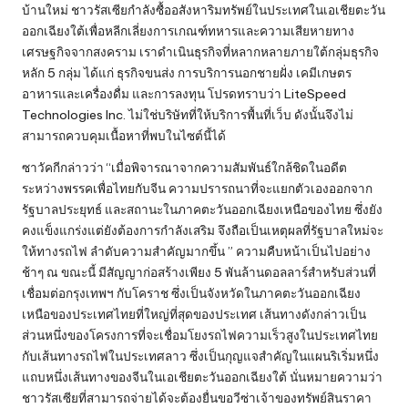
บ้านใหม่ ชาวรัสเซียกำลังซื้ออสังหาริมทรัพย์ในประเทศในเอเชียตะวัน
ออกเฉียงใต้เพื่อหลีกเลี่ยงการเกณฑ์ทหารและความเสียหายทาง
เศรษฐกิจจากสงคราม เราดำเนินธุรกิจที่หลากหลายภายใต้กลุ่มธุรกิจ
หลัก 5 กลุ่ม ได้แก่ ธุรกิจขนส่ง การบริการนอกชายฝั่ง เคมีเกษตร
อาหารและเครื่องดื่ม และการลงทุน โปรดทราบว่า LiteSpeed ​​
Technologies Inc. ไม่ใช่บริษัทที่ให้บริการพื้นที่เว็บ ดังนั้นจึงไม่
สามารถควบคุมเนื้อหาที่พบในไซต์นี้ได้
ซาวัคกีกล่าวว่า “เมื่อพิจารณาจากความสัมพันธ์ใกล้ชิดในอดีต
ระหว่างพรรคเพื่อไทยกับจีน ความปรารถนาที่จะแยกตัวเองออกจาก
รัฐบาลประยุทธ์ และสถานะในภาคตะวันออกเฉียงเหนือของไทย ซึ่งยัง
คงแข็งแกร่งแต่ยังต้องการกำลังเสริม จึงถือเป็นเหตุผลที่รัฐบาลใหม่จะ
ให้ทางรถไฟ ลำดับความสำคัญมากขึ้น ” ความคืบหน้าเป็นไปอย่าง
ช้าๆ ณ ขณะนี้ มีสัญญาก่อสร้างเพียง 5 พันล้านดอลลาร์สำหรับส่วนที่
เชื่อมต่อกรุงเทพฯ กับโคราช ซึ่งเป็นจังหวัดในภาคตะวันออกเฉียง
เหนือของประเทศไทยที่ใหญ่ที่สุดของประเทศ เส้นทางดังกล่าวเป็น
ส่วนหนึ่งของโครงการที่จะเชื่อมโยงรถไฟความเร็วสูงในประเทศไทย
กับเส้นทางรถไฟในประเทศลาว ซึ่งเป็นกุญแจสำคัญในแผนริเริ่มหนึ่ง
แถบหนึ่งเส้นทางของจีนในเอเชียตะวันออกเฉียงใต้ นั่นหมายความว่า
ชาวรัสเซียที่สามารถจ่ายได้จะต้องยื่นขอวีซ่าเจ้าของทรัพย์สินราคา