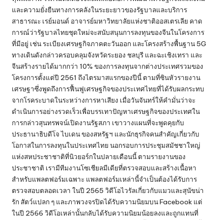
และความยั่งยืนทางการคลังในระยะยาวของรัฐบาลและบริการ
สาธารณะ เรย์มอนด์ อาจารย์มหาวิทยาลัยแห่งชาติออสเตรเลีย คาด
การณ์ว่ารัฐบาลไทยชุดใหม่จะสนับสนุนการลงทุนของจีนในโครงการ
ที่มีอยู่ เช่น ระเบียงเศรษฐกิจภาคตะวันออก และโครงสร้างพื้นฐาน 5G
ทางเดินดังกล่าวครอบคลุมจังหวัดระยอง ชลบุรี และฉะเชิงเทรา และ
จีนสร้างรายได้มากกว่า 10% ของการลงทุนจากต่างประเทศรวมของ
โครงการตั้งแต่ปี 2561 ถึงไตรมาสแรกของปีนี้ ตามที่ซินหัวรายงาน
เศรษฐาซึ่งพูดถึงการฟื้นฟูเศรษฐกิจของประเทศไทยที่ได้รับผลกระทบ
จากโรคระบาดในระหว่างการหาเสียง เมื่อวันจันทร์ให้คำมั่นว่าจะ
ดำเนินการอย่างรวดเร็วเพื่อบรรเทาปัญหาเศรษฐกิจของประเทศใน
การกล่าวสุนทรพจน์เปิดงานรัฐสภา เขาวางแผนที่จะพูดคุยกับ
ประธานาธิบดีโจ ไบเดน ของสหรัฐฯ และนักธุรกิจคนสำคัญเกี่ยวกับ
โอกาสในการลงทุนในประเทศไทย นอกรอบการประชุมสมัชชาใหญ่
แห่งสหประชาชาติที่นิวยอร์กในปลายเดือนนี้ ตามรายงานของ
ประชาชาติ เรามีทีมงานโซเชียลมีเดียที่ตรวจสอบและสร้างเนื้อหา
สำหรับแพลตฟอร์มเฉพาะ แพลตฟอร์มเหล่านี้จำเป็นต้องได้รับการ
ตรวจสอบตลอดเวลา ในปี 2565 วิดีโอไวรัลเกี่ยวกับแมวและสุนัขน่า
รัก สัตว์แปลก ๆ และภาพวงจรปิดได้รับความนิยมบน Facebook แต่
ในปี 2566 วิดีโอเหล่านั้นกลับได้รับความนิยมน้อยลงและถูกแทนที่