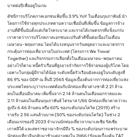
บาทต่อปีเพื่ออยู่ในเกม
ดัชนีการบริโภคภาคเอกชนเพิ่มขึ้น 3.9% YoY ในเดือนกุมภาพันธ์ นำ
โดยการใช้จ่ายทุกประเภทตามความเชื่อมั่นที่เพิ่มขึ้น ข้อมูลการจ้าง
งานที่ดีขึ้นนับตั้งแต่เกิดโรคระบาด และรายได้เกษตรกรที่แข็งแกร่ง
เราคาดว่าการบริโภคภาคเอกชนจะปรับตัวดีขึ้นต่อเนื่องในเดือน
เมษายน-พฤษภาคม โดยได้แรงหนุนจากวันหยุดยาวและมาตรการ
กระตุ้นการท่องเที่ยวภายในประเทศ (โครงการ We Travel
Together) และกิจกรรมการเลือกตั้งในเดือนเมษายน-พฤษภาคม
อย่างไรก็ตาม หนี้ครัวเรือนที่สูงอาจจำกัดการใช้จ่ายของผู้บริโภค โดย
เฉพาะในกลุ่มผู้มีรายได้น้อย ระดับหนี้ครัวเรือนยังคงอยู่ในระดับสูงที่
86.9% ของ GDP ณ สิ้นปี 2565 ข้อมูลเบื้องต้นจากการท่องเที่ยวแห่ง
ประเทศไทยระบุว่าประเทศต้อนรับนักท่องเที่ยวต่างชาติ 2.21 ล้าน
คนในเดือนมีนาคม เพิ่มขึ้นจาก 2.14 ล้านคนในเดือนมกราคมและ
2.11 ล้านคนในเดือนกุมภาพันธ์ ไตรมาส 1/66 นักท่องเที่ยวคาดว่าจะ
สูงถึง 6.46 ล้านคน หรือ 60% ของระดับก่อนโควิด (2019) สร้าง
รายรับ 2.56 แสนล้านบาท (50% ของระดับก่อนโควิด) ในช่วง 2
เดือนแรกของปี 2023 จำนวนนักท่องเที่ยวจากมาเลเซีย รัสเซีย
เกาหลีใต้ และสหราชอาณาจักรมีถึง % ของระดับก่อนการแพร่ระบาด
นักท่องเที่ยวจีนกลับมาช้าแต่อาจพุ่งใน 2H66 (ข้อมูลเบื้องต้น TAT