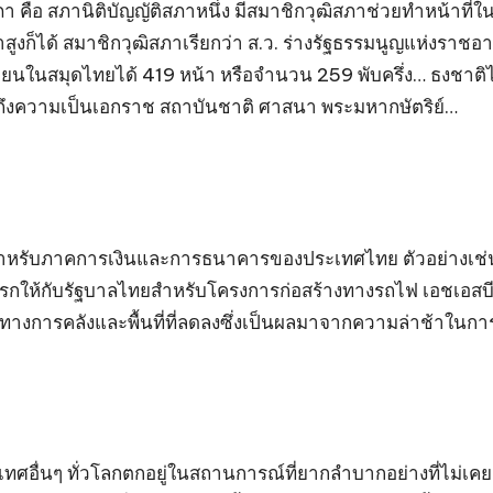
ภา คือ สภานิติบัญญัติสภาหนึ่ง มีสมาชิกวุฒิสภาช่วยทำหน้าท
าสูงก็ได้ สมาชิกวุฒิสภาเรียกว่า ส.ว. ร่างรัฐธรรมนูญแห่งรา
ขียนในสมุดไทยได้ 419 หน้า หรือจำนวน 259 พับครึ่ง… ธงชาต
ยถึงความเป็นเอกราช สถาบันชาติ ศาสนา พระมหากษัตริย์…
คงสำหรับภาคการเงินและการธนาคารของประเทศไทย ตัวอย่างเช
งแรกให้กับรัฐบาลไทยสำหรับโครงการก่อสร้างทางรถไฟ เอชเอสบีซ
การคลังและพื้นที่ที่ลดลงซึ่งเป็นผลมาจากความล่าช้าในการอ
ื่นๆ ทั่วโลกตกอยู่ในสถานการณ์ที่ยากลำบากอย่างที่ไม่เคยเกิ