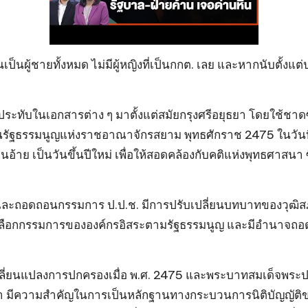
ป็นผู้ชายทั้งหมด ไม่มีผู้หญิงที่เป็นกกต. เลย และหากนับตั้ง
ระทับในเอกสารต่าง ๆ มาตั้งแต่สมัยกรุงศรีอยุธยา โดยใช้ชาดซึ
ทานรัฐธรรมนูญแห่งราชอาณาจักรสยาม พุทธศักราช 2475 ในวัน
าย เป็นวันขึ้นปีใหม่ เพื่อให้สอดคล้องกับคติแห่งพุทธศาสนา ซึ
ละถอดถอนกรรมการ ป.ป.ช. มีการปรับเปลี่ยนบทบาทของวุฒิสภาใ
อกกรรมการขององค์กรอิสระตามรัฐธรรมนูญ และมีอำนาจถอดถอนเ
ี่ยนแปลงการปกครองเมื่อ พ.ศ. 2475 และพระบาทสมเด็จพระปกเ
า มีความสำคัญในการเป็นหลักฐานทางกระบวนการนิติบัญญัติของ