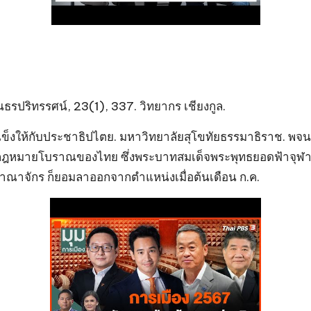
รปริทรรศน์, 23(1), 337. วิทยากร เชียงกูล.
แข็งให้กับประชาธิปไตย. มหาวิทยาลัยสุโขทัยธรรมาธิราช. 
ฎหมายโบราณของไทย ซึ่งพระบาทสมเด็จพระพุทธยอดฟ้าจุฬา
ณาจักร ก็ยอมลาออกจากตำแหน่งเมื่อต้นเดือน ก.ค.