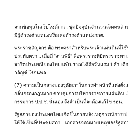
จากข้อมูลในเว็บไซต์กกต. ชุดปัจจุบันจำนวนเจ็ดคนล้วนเ
มีผู้ดำรงตำแหน่งหรือเคยดำรงตำแหน่งกกต.
พระราชลัญจกร คือ พระตราสำหรับพระเจ้าแผ่นดินที่ใช้ป
ประทับตรา… เมื่อมี “งานพิธี” คือพระราชพิธีพระราช
จารีตประเพณีของไทยแต่โบราณได้ถือวันแรม 1 ค่ำ เดือนอ้
วลัญช์ โรจนพล.
(7) ความเป็นกลางของวุฒิสภาในการทำหน้าที่แต่งตั้งแ
กลั่นกรองกฎหมาย ควบคุมการบริหารราชการแผ่นดิน เลื
กรรมการ ป.ป.ช. นั่นเอง จึงจำเป็นที่จะต้องแก้ไข รธน.
รัฐสภาของประเทศไทยเกิดขึ้นภายหลังเหตุการณ์การเปล
ให้ใช้เป็นที่ประชุมสภา… เอกสารจดหมายเหตุของรัฐสภ