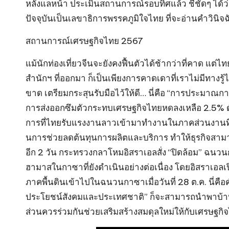
หลังแลหน้า ประเมินสถานการณ์รอบทิศแล้ว ชี้ชัดๆ ได้ว่า
ปัจจุบันเป็นเลขาธิการพรรคภูมิใจไทย ที่จะอ่านคำวินิจฉัย
สถานการณ์เศรษฐกิจไทย 2567
แม้นักท่องเที่ยวจีนจะยังคงฟื้นตัวได้ช้ากว่าที่คาด แ
สำนักฯ ที่ออกมา ก็เป็นเพียงการคาดเดาที่เราไม่มีทางรู้
ขาด เตรียมกระสุนรับมือไว้ให้ดี… นี่คือ “การประมาณ
การส่งออกซึมตัวกระทบเศรษฐกิจไทยหดลงเหลือ 2.5% ดังนั
การที่ไทยรับแรงงานลาวเข้ามาทำงานในภาคส่วนงานที่
นการช่วยลดต้นทุนการผลิตและบริการ ทำให้ธุรกิจสามา
อีก 2 วัน กระทรวงกลาโหมอิสราเอลสั่ง “ปิดล้อม” ฉนวน
ฮามาสในกาซาที่ยังดำเนินอย่างต่อเนื่อง โดยอิสราเอลเ
ภาคพื้นดินเข้าไปในฉนวนกาซาเมื่อวันที่ 28 ต.ค. นี่
ประโยชน์สังคมและประเทศชาติ” ก็จะสามารถนำพาบ้านเมื
ส่วนควรร่วมกันช่วยเสริมสร้างสมดุลใหม่ให้กับเศรษฐ