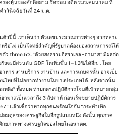
ือครองหุ้นของศักดิ์สยาม ชิดชอบ อดีต รมว.คมนาคม ที่
คำวินิจฉัยวันที่ 24 ม.ค.
ื้นตัวปีนี้ เราเห็นว่า ตัวเลขประมาณการต่างๆ จากหลาย
บอีกหรือไม่ เป็นโจทย์สำคัญที่รัฐบาลต้องมองสถานการณ์ให้
ยายตัว three.5% “ด้วยสงครามอิสราเอล–ฮามาส” มีผลต่อ
จริงจะมีส่วนดัน GDP โตเพิ่มขึ้น 1–1.3%ได้อีก… โดย
ยอาหาร งานบริการ งานบ้าน และการเกษตรนั้น อาจเป็ย
านไทยที่ไม่อยากทำงานในบางประเภทได้. หลังจากนั้น
เพลิง” ทั้งหมด ท่ามกลางปฏิบัติการโจมตีเป้าหมายกลุ่ม
ามาสเป็นเวลาถึง 3 สัปดาห์ ก่อนเริ่มขยายปฏิบัติการ
7” แล้วเชื่อว่าหากทุกคนพร้อมใจกัน “กระทำเพื่อ
สมดุลของเศรษฐกิจในอีกรูปแบบหนึ่ง ดังนั้น ทุกภาค
ะดับศักยภาพทางเศรษฐกิจของไทยในอนาคต.