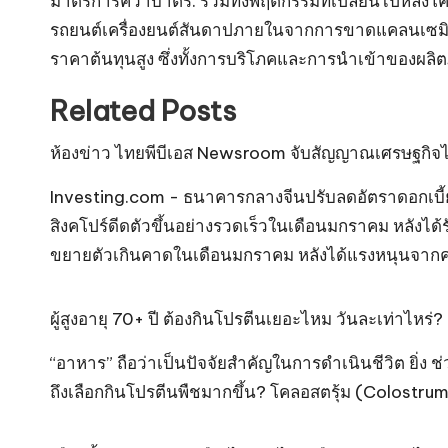
มาตรการคว่ำบาตร. รวมทั้งพฤติกรรมที่เปลี่ยนไปหลังโคว
รถยนต์เครื่องยนต์สันดาปภายในจากการขาดแคลนเซมิคอน
ราคาต้นทุนสูง ซึ่งทั้งการบริโภคและการนำเข้าของผล
Related Posts
ห้องข่าว ไทยพีบีเอส Newsroom จับสัญญาณเศรษฐกิจไ
Investing.com - ธนาคารกลางจีนปรับลดอัตราดอกเบี้ยเงิน
สิงคโปร์ดีดตัวขึ้นอย่างรวดเร็วในเดือนมกราคม หลังได้
ขยายตัวเกินคาดในเดือนมกราคม หลังได้แรงหนุนจากความ
ผู้สูงอายุ 70+ ปี ต้องกินโปรตีนเยอะไหม วันละเท่าไหร่? Hd
“อาหาร” ถือว่าเป็นปัจจัยสำคัญในการดำเนินชีวิต ยิ่ง
ถึงเลือกกินโปรตีนพืชมากขึ้น? โคลอสตรุ้ม (Colostrum