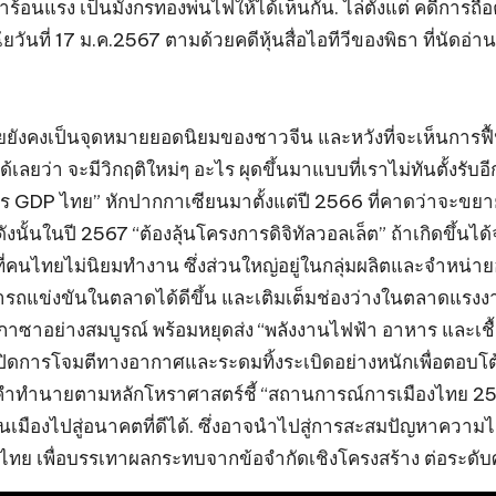
ร้อนแรง เป็นมังกรทองพ่นไฟให้ได้เห็นกัน. ไล่ตั้งแต่ คดีการถ
วันที่ 17 ม.ค.2567 ตามด้วยคดีหุ้นสื่อไอทีวีของพิธา ที่นัดอ่าน
ต่ไทยยังคงเป็นจุดหมายยอดนิยมของชาวจีน และหวังที่จะเห็นการฟ
ได้เลยว่า จะมีวิกฤติใหม่ๆ อะไร ผุดขึ้นมาแบบที่เราไม่ทันตั้งรั
การ GDP ไทย” หักปากกาเซียนมาตั้งแต่ปี 2566 ที่คาดว่าจะข
้นในปี 2567 “ต้องลุ้นโครงการดิจิทัลวอลเล็ต” ถ้าเกิดขึ้นได้
คนไทยไม่นิยมทำงาน ซึ่งส่วนใหญ่อยู่ในกลุ่มผลิตและจำหน่า
รถแข่งขันในตลาดได้ดีขึ้น และเติมเต็มช่องว่างในตลาดแรงง
กาซาอย่างสมบูรณ์ พร้อมหยุดส่ง “พลังงานไฟฟ้า อาหาร และเชื้อ
ปิดการโจมตีทางอากาศและระดมทิ้งระเบิดอย่างหนักเพื่อตอบโต้ฮ
คือคำทำนายตามหลักโหราศาสตร์ชี้ “สถานการณ์การเมืองไทย 256
องไปสู่อนาคตที่ดีได้. ซึ่งอาจนำไปสู่การสะสมปัญหาความไม่
กิจไทย เพื่อบรรเทาผลกระทบจากข้อจำกัดเชิงโครงสร้าง ต่อร