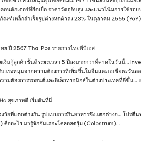
ิดยังช่วยสนับสนุนธุรกิจอีคอมเมิร์ซ การขนส่ง และอุปกรณ์อิเล
ดักเตอร์ที่ยืดเยื้อ ราคาวัตถุดิบสูง และแนวโน้มการใช้รถ
ิตภัณฑ์เหล็กสำเร็จรูปต่างหดตัวลง 23% ในตุลาคม 2565 (YoY
ทย ปี 2567 Thai Pbs รายการไทยพีบีเอส
กู้ลูกค้าชั้นดีระยะเวลา 5 ปีลงมากกว่าที่คาดในวันนี้... Inve
รับแรงหนุนจากความต้องการที่เพิ่มขึ้นในจีนและเอเชียตะวันออก
ต้องการรถยนต์และอิเล็กทรอนิกส์ในต่างประเทศที่ดีขึ้น... แ
 สุขภาพดี เริ่มต้นที่นี่
 ช่วงวัยที่แตกต่างกัน รูปแบบการกินอาหารจึงแตกต่างก... โปรต
) คืออะไร มารู้จักกันเถอะโคลอสตรุ้ม (Colostrum)…