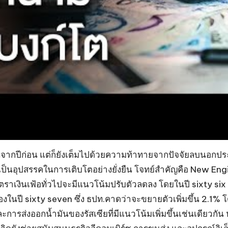
นจากปีก่อน แต่ก็ยังเต็มไปด้วยความท้าทายจากปัจจัยลบนอกประเ
เป็นอุปสรรคในการเติบโตอย่างยั่งยืน โจทย์สำคัญคือ New En
ตราเงินเฟ้อทั่วไปจะมีแนวโน้มปรับตัวลดลง โดยในปี sixty six 
่องในปี sixty seven ซึ่ง ธปท.คาดว่าจะขยายตัวเพิ่มขึ้น 2.
ะการส่งออกน้ำมันของรัสเซียที่มีแนวโน้มเพิ่มขึ้นเช่นเดียวกั