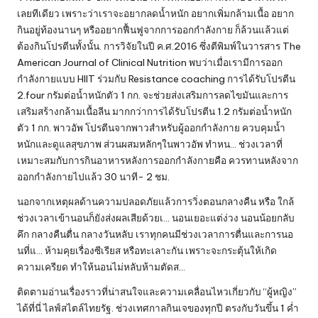
เลยทีเดียว เพราะว่าเราจะอยากลดน้ำหนัก อยากเพิ่มกล้ามเนื้อ อยาก
กินอยู่ท้องนานๆ หรืออยากฟื้นฟูจากการออกกำลังกาย ก็ล้วนแล้วแต่
ต้องกินโปรตีนทั้งนั้น. การวิจัยในปี ค.ศ.2016 ซึ่งตีพิมพ์ในวารสาร The
American Journal of Clinical Nutrition พบว่าเมื่อเรามีการออก
กำลังกายแบบ HIIT ร่วมกับ Resistance coaching การได้รับโปรตีน
2.four กรัมต่อน้ำหนักตัว 1 กก. จะช่วยส่งเสริมการลดไขมันและการ
เสริมสร้างกล้ามเนื้อลีน มากกว่าการได้รับโปรตีน 1.2 กรัมต่อน้ำหนัก
ตัว 1 กก. พาวอัพ โปรตีนจากพาวสำหรับผู้ออกกำลังกาย ควบคุมน้ำ
หนักและดูแลสุขภาพ ส่วนผสมหลักๆในพาวอัพ ทำหน… ช่วงเวลาที่
เหมาะสมกับการกินอาหารหลังการออกกำลังกายคือ ควรทานหลังจาก
ออกกำลังกายไปแล้ว 30 นาที- 2 ชม.
นอกจากเหตุผลด้านความปลอดภัยแล้วการวิ่งตอนกลางคืน หรือ ใกล้
ช่วงเวลาเข้านอนก็ยังส่งผลเสียด้วยเ… นอนเยอะแต่ง่วง นอนน้อยกลับ
คึก กลางคืนตื่น กลางวันหลับ เราทุกคนมีช่วงเวลาการตื่นและการนอ
นที่แ… ห้ามคุยเรื่องซีเรียส หรือทะเลาะกัน เพราะจะกระตุ้นให้เกิด
ความเครียด ทำให้นอนไม่หลับห้ามตัดส…
ติดตามอ่านเรื่องราวที่น่าสนใจและความเคลื่อนไหวเกี่ยวกับ “ผู้หญิง”
ได้ที่นี่ ไลฟ์สไตล์ไทยรัฐ. ช่วงเทศกาลกินเจของทุกปี ตรงกับวันขึ้น 1 ค่ำ