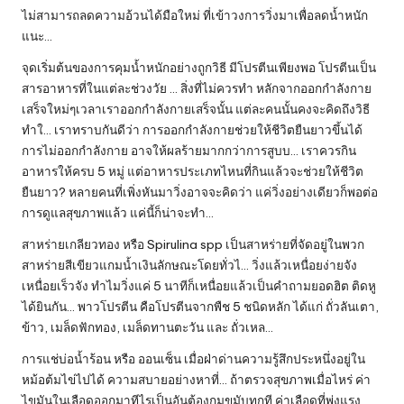
ไม่สามารถลดความอ้วนได้มือใหม่ ที่เข้าวงการวิ่งมาเพื่อลดน้ำหนัก
แนะ…
จุดเริ่มต้นของการคุมน้ำหนักอย่างถูกวิธี มีโปรตีนเพียงพอ โปรตีนเป็น
สารอาหารที่ในแต่ละช่วงวัย … สิ่งที่ไม่ควรทำ หลักจากออกกำลังกาย
เสร็จใหม่ๆเวลาเราออกกำลังกายเสร็จนั้น แต่ละคนนั้นคงจะคิดถึงวิธี
ทำใ… เราทราบกันดีว่า การออกกำลังกายช่วยให้ชีวิตยืนยาวขึ้นได้
การไม่ออกกำลังกาย อาจให้ผลร้ายมากกว่าการสูบบ… เราควรกิน
อาหารให้ครบ 5 หมู่ แต่อาหารประเภทไหนที่กินแล้วจะช่วยให้ชีวิต
ยืนยาว? หลายคนที่เพิ่งหันมาวิ่งอาจจะคิดว่า แค่วิ่งอย่างเดียวก็พอต่อ
การดูแลสุขภาพแล้ว แค่นี้ก็น่าจะทำ…
สาหร่ายเกลียวทอง หรือ Spirulina spp เป็นสาหร่ายที่จัดอยู่ในพวก
สาหร่ายสีเขียวแกมน้ำเงินลักษณะโดยทั่วไ… วิ่งแล้วเหนื่อยง่ายจัง
เหนื่อยเร็วจัง ทำไมวิ่งแค่ 5 นาทีก็เหนื่อยแล้วเป็นคำถามยอดฮิต ติดหู
ได้ยินกัน… พาวโปรตีน คือโปรตีนจากพืช 5 ชนิดหลัก ได้แก่ ถั่วลันเตา,
ข้าว, เมล็ดฟักทอง, เมล็ดทานตะวัน และ ถั่วเหล…
การแช่บ่อน้ำร้อน หรือ ออนเซ็น เมื่อฝ่าด่านความรู้สึกประหนึ่งอยู่ใน
หม้อต้มไข่ไปได้ ความสบายอย่างหาที่… ถ้าตรวจสุขภาพเมื่อไหร่ ค่า
ไขมันในเลือดออกมาทีไรเป็นอันต้องกุมขมับทุกที ค่าเลือดที่พุ่งแรง