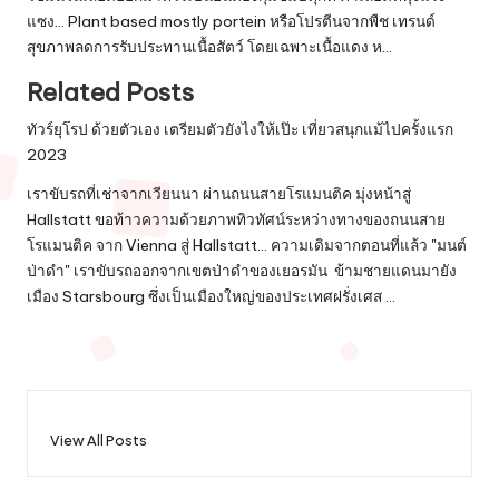
แซง… Plant based mostly portein หรือโปรตีนจากพืช เทรนด์
สุขภาพลดการรับประทานเนื้อสัตว์ โดยเฉพาะเนื้อแดง ห…
Related Posts
ทัวร์ยุโรป ด้วยตัวเอง เตรียมตัวยังไงให้เป๊ะ เที่ยวสนุกแม้ไปครั้งแรก
2023
เราขับรถที่เช่าจากเวียนนา ผ่านถนนสายโรแมนติค มุ่งหน้าสู่
Hallstatt ขอท้าวความด้วยภาพทิวทัศน์ระหว่างทางของถนนสาย
โรแมนติค จาก Vienna สู่ Hallstatt... ความเดิมจากตอนที่แล้ว "มนต์
ป่าดำ" เราขับรถออกจากเขตป่าดำของเยอรมัน ข้ามชายแดนมายัง
เมือง Starsbourg ซึ่งเป็นเมืองใหญ่ของประเทศฝรั่งเศส …
View All Posts