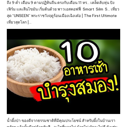
ถึง 9 ค่ำ เดือน 9 ตามปฏิทินจีน ตรงกับเดือน 11 หร… เคล็ดลับหุ่น ปัง
เฟิร์ม และลีนไขมัน เริ่มต้นด้วย พาวเอสคอฟฟี่ Smart Silm S… เที่ยว
สุด “UNSEEN” พระราชวังฤดูร้อนเมืองเฉิงเต๋อ | The First Ultimate
เที่ยวสุดโลก |…
น้ำผึ้งป่า ของดีจากธรรมชาติที่มีคุณประโยชน์ สำหรับผึ้งในบ้านเรา
หลักๆ แล้วนั้นมีอยู่ด้วยกันสี… อะไรที่มากไป น้อยไป มักจะไม่ดี ดังเช่น