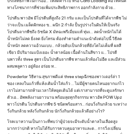
ประสิทธิภาพในการออ… โหลดคารโบ หรือ Carb Loading คือ เทคนิค
ทางโภชนาการที่ช่วยเพิ่มประสิทธิภาพการ ออกกำลังกาย ด้วย…
โปรตีน พาวอัพ มีโปรตีนที่สูงถึง 21 กรัม และเป็นโปรตีนที่ได้จากพืช ไม่
ว่าจะเป็น เมล็ดฝักทอง ข… ผนึก 2 กำลัง ปั้นรูปร่างในฝันให้เป็นจริง
โปรตีนจากพืชถึง 5ชนิด X มัทฉะพรีเมี่ยมแท้ ทุ่มเ… ลดน้ำหนักไม่ได้
น้ำหนักไม่ลด ยิ่งลด ยิ่งโทรม ต้องทำตามคำแนะนำดังต่อไปนี้ วิธีลด
น้ำหนัก ลดความอ้วนแบบ… กล้วยดิบเป็นกล้วยที่ยังโตไม่เต็มที่ ผลสี
เขียว มีปริมาณแป้งเยอะ น้ำตาลน้อย เนื้อด้านในสีขาว แ… โปรตี
นพาวทั้ง three สูตร เป็นโปรตีนจากพืช ทานแล้วท้องไม่อืด และมีส่วน
ผสมพลูคาว อยู่ท้อง อร่อย ท…
Powderlar วิธีทาน สุขภาพดีแค่ three stepฉีกซองพาวเดอร์ล่า 1
ซอง เทลงในแก้วที่แห้งเติมน้ำใส่แก้ว … ไม่มีผู้ชายคนไหนอยากแก่ไว
เราไม่สามารถห้ามเวลาให้หยุดเดินได้ แต่เราสามารถที่จะดูแลรักษา
ตัวเอ… อัพพลังงานยาวนาน พร้อมลุยทุกกิจกรรม พาวอัพ POW Upz
พาวโปรตีน โปรตีนจากพืช 5 ชนิดพร้อมสาร… ก่อนวิ่งกินกล้วย ระหว่าง
วิ่งกินกล้วย หลังวิ่งกินกล้วย นักวิ่งกินกล้วยแล้วดีอย่างไร?
โรคเบาหวานเป็นภาวะที่พบว่าผู้ป่วยจะมีระดับน้ำตาลในเลือดสูง
มากกว่าปกติ หากไม่ได้รับการควบคุมอาหารและด… การวิ่งเปลี่ยน