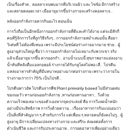
เป็นเรื่องสำค… คอลลาเจนพบมากที่บริเวณผิว และ ไขข้อ มีการสร้าง
และสลายตลอดเวลา เมื่ออายุมากขึ้นร่างกายจะสร้างคอลลาเจ…
หลังออกกําลังกายควรกินอะไร ตอนเย็น
การวิ่งถือเป็นอีกหนึ่งการออกกำลังกายที่ดีและทำได้ง่าย แต่จะมีสักกี่
คนที่รู้จักการวิ่งที่ถูกวิธีจริงๆ… การออกกำลังกายสม่ำเสมอนั้น คือยา
วิเศษที่ ไม่ต้องพึ่งหมอ เพราะมีประโยชน์ต่อร่างกายมากมาย ช่วย… ผู้
สูงอายุส่วนใหญ่เชื่อว่า การออกกำลังกายไม่เหมาะกับพวกเขา จริง
แล้วเมื่ออายุมากขึ้น ควรออกกำ… อาบน้ำแบบนี้ สุขภาพอาจแย่ลงอาบ
น้ำทันทีหลังดื่มแอลกอฮอล์ ร่างกายได้รับกลูโคสไม่พอ เสี่… โปรตีน
แหล่งอาหารสำคัญที่มีบทบาทอย่างมากต่อร่างกาย เพราะว่าภายใน
ร่างกายเรากว่า 75% เป็นโปรตี…
โปรตีนพาวอัพ โปรตีนจากพืช Plant primarily based ไม่มีส่วนผสม
ของนมวัว ทานก่อนออกำลังกาย ,ทานก่อนทานอาหา… วิ่งด้วย
ความเร็วพอเหมาะของตัวเองหากจุดประสงค์ คือ การวิ่งลดน้ำหนัก
อย่างมีประสิทธิภาพ การวิ่งด้วยความ… เรื่องอาหารการกินแน่นอนว่า
เป็นสิ่งที่สำคัญมาก ๆ สำหรับการวิ่ง แต่เพื่อน ๆ หลายคนก็ยังคงไม่รู… ผู้
สูงอายุ มีการเปลี่ยนแปลงทางร่างกาย และสรีระ ส่งผลต่อทั้งการ
ดำเนินชีวิต และการรับประทานอาห… การอดอาหารเพียงอย่างเดียว