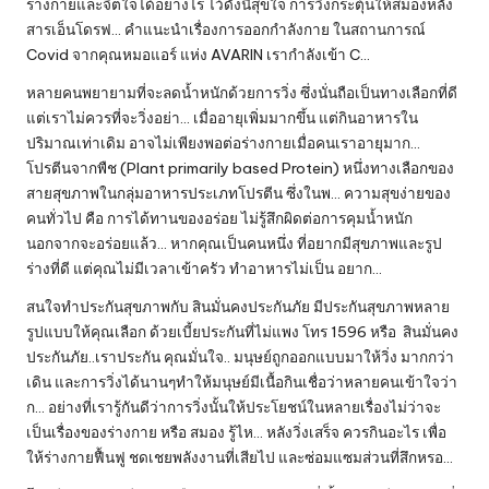
ร่างกายและจิตใจได้อย่างไร ไว้ดังนี้สุขใจ การวิ่งกระตุ้นให้สมองหลั่ง
สารเอ็นโดรฟ… คำแนะนำเรื่องการออกกำลังกาย ในสถานการณ์
Covid จากคุณหมอแอร์ แห่ง AVARIN เรากำลังเข้า​ C…
หลายคนพยายามที่จะลดน้ำหนักด้วยการวิ่ง ซึ่งนั่นถือเป็นทางเลือกที่ดี
แต่เราไม่ควรที่จะวิ่งอย่า… เมื่ออายุเพิ่มมากขึ้น แต่กินอาหารใน
ปริมาณเท่าเดิม อาจไม่เพียงพอต่อร่างกายเมื่อคนเราอายุมาก…
โปรตีนจากพืช (Plant primarily based Protein) หนึ่งทางเลือกของ
สายสุขภาพในกลุ่มอาหารประเภทโปรตีน ซึ่งในพ… ความสุขง่ายของ
คนทั่วไป คือ การได้ทานของอร่อย ไม่รู้สึกผิดต่อการคุมน้ำหนัก
นอกจากจะอร่อยแล้ว… หากคุณเป็นคนหนึ่ง ที่อยากมีสุขภาพและรูป
ร่างที่ดี แต่คุณไม่มีเวลาเข้าครัว ทำอาหารไม่เป็น อยาก…
สนใจทำประกันสุขภาพกับ สินมั่นคงประกันภัย มีประกันสุขภาพหลาย
รูปแบบให้คุณเลือก ด้วยเบี้ยประกันที่ไม่แพง โทร 1596 หรือ สินมั่นคง
ประกันภัย..เราประกัน คุณมั่นใจ.. มนุษย์ถูกออกแบบมาให้วิ่ง มากกว่า
เดิน และการวิ่งได้นานๆทำให้มนุษย์มีเนื้อกินเชื่อว่าหลายคนเข้าใจว่า
ก… อย่างที่เรารู้กันดีว่าการวิ่งนั้นให้ประโยชน์ในหลายเรื่องไม่ว่าจะ
เป็นเรื่องของร่างกาย หรือ สมอง รู้ไห… หลังวิ่งเสร็จ ควรกินอะไร เพื่อ
ให้ร่างกายฟื้นฟู ชดเชยพลังงานที่เสียไป และซ่อมแซมส่วนที่สึกหรอ…