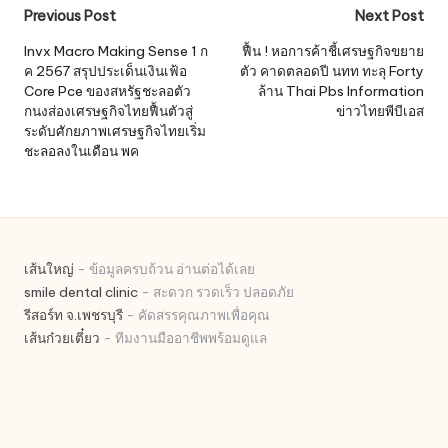
Post
Previous Post
Next Post
navigation
Invx Macro Making Sense 1 ก
ฟื้น ! หอการค้าชี้เศรษฐกิจขยาย
ค 2567 สรุปประเด็นเงินเฟ้อ
ตัว คาดตลอดปี นทท ทะลุ Forty
Core Pce ของสหรัฐชะลอตัว
ล้าน Thai Pbs Information
กนงส่องเศรษฐกิจไทยฟื้นตัวสู่
ข่าวไทยพีบีเอส
ระดับศักยภาพเศรษฐกิจไทยเริ่ม
ชะลอลงในเดือน พค
เส้นใหญ่
- ข้อมูลครบถ้วน อ่านต่อได้เลย
smile dental clinic
- สะดวก รวดเร็ว ปลอดภัย
รีสอร์ท จ.เพชรบุรี
- คัดสรรคุณภาพเพื่อคุณ
เส้นก๋วยเตี๋ยว
- ทีมงานมืออาชีพพร้อมดูแล