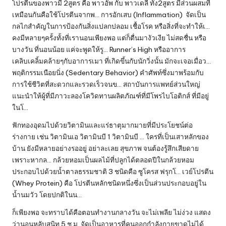
โปรตีนของพาวมี 2สูตร คือ พาวอัพ กับ พาวเดลี่ ทั้ง2สูตร มีส่วนผสมที่
เหมือนกันคือใช้โปรตีนจากพ… การอักเสบ (Inflammation) จัดเป็น
กลไกสำคัญในการป้องกันสิ่งแปลกปลอม เชื้อโรค หรือสิ่งที่จะทำให้เ…
คงมีหลายๆครั้งทั้งที่เรานอนเพียงพอ แต่ก็ตื่นมางัวเงีย ไม่สดชื่น หรือ
บางวัน ที่นอนน้อย แค่จะพูดให้รู… Runner’s High หรืออาการ
เคลิบเคลิ้มคล้ายๆกับอาการเมา ที่เกิดขึ้นกับนักวิ่งนั้น มักจะเจอเมื่อว…
พฤติกรรมเนือยนิ่ง (Sedentary Behavior) คำศัพท์ซึ่งมาพร้อมกับ
การใช้ชีวิตที่สะดวกและรวดเร็วจนข… สถาบันการแพทย์ส่วนใหญ่
แนะนำให้ผู้ที่มีภาวะลองโควิดทานผลิตภัณฑ์ที่มีโพรไบโอติกส์ ที่มีอยู่
ในโ…
ฟักทองอุดมไปด้วยวิตามินและแร่ธาตุมากมายที่มีประโยชน์ต่อ
ร่างกาย เช่น วิตามินเอ วิตามินบี 1 วิตามินบี … ใครที่เป็นเสาหลักของ
บ้าน ยังมีหลายอย่างรออยู่ อย่าละเลย สุขภาพ จนต้องรู้สึกเสียดาย
เพราะหากล… กล้วยหอมเป็นผลไม้ที่ปลูกได้ตลอดปีในกล้วยหอม
ประกอบไปด้วยน้ำตาลธรรมชาติ 3 ชนิดคือ ซูโครส ฟรุกโ… เวย์โปรตีน
(Whey Protein) คือ โปรตีนหลักชนิดหนึ่งซึ่งเป็นส่วนประกอบอยู่ใน
น้ำนมวัว โดยปกติในน…
ก็เพียงพอ จะทราบได้คือตอนทำงานกลางวัน จะไม่เพลีย ไม่ง่วง แสดง
ว่านอนหลับสนิท 5 ช.ม. จัดเป็นอาหารที่คนออกกำลังกายขาดไม่ได้