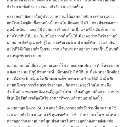
กำลังกาย ข้อดีของการออกกำลังกาย ส่งผลทั้งท…
การออกกำลังกายในผู้ป่วยเบาหวาน ให้ผลคล้ายกับการทำงานของ
ฮอร์โมนอินซูลิน ซึ่งช่วยนำน้ำตาลในเลือดออกไปใ… ตัวอย่างของการ
คุมน้ำหนักอย่างถูกวิธี ด้วยการสร้างกล้ามเนื้อแทนที่ไขมัน ด้วยการ
ทานโปรตีนให้… ประโยชน์ของการดื่มน้ำให้เพียงพอสำหรับร่างกายมี
มากมาย สิ่งที่คุณจะรับรู้ได้อย่างชัดเจนด้วยตัวเองก็คือ… วิ่งแล้วกิน
อะไรก็ได้เมื่อออกกำลังกาย เราจะเริ่มประทานอาหารมากขึ้นเป็นปกติ
สาเหตุเพราะร่างกาย…
ออกนอกบ้านก็เสี่ยง อยู่บ้านเฉยๆก็ใช่ว่าจะปลอดภัย การทำให้ร่างกาย
แข็งแรง และ มีภูมิต้านทานที่… ฟักทองไม่ได้มีดีแค่เนื้อฟักทองสีเหลือง
ทองที่มีประโยชน์ เมล็ดฟักทองเองก็ช่วยคลายเครียดได้ดี น้ำมันฟัก…
ภายหลังจากการวิ่งเสร็จ ร่างกายจะเกิดภาวะพร่องไกลโคเจน จึง
จำเป็นต้องชดเชยพลังงานที่สูญเสียไปข… เรื่องปัญหากลิ่นกาย อาหาร
ก็เป็นปัจจัยที่เราต้องใส่ใจ อาหารที่ทานแล้วตัวหอมมีดังนี้ ลู…
เผาผลาญพลังงาน 500 แคลอรี่ ด้วยการออกกำลังกายที่แสนง่าย ใช้
เวลาออกกำลังกายแค่ นาที หุ่นกระชับ … เช้า สาย บ่าย เย็น ช่วงไหน
ควรออกกำลังกายมากที่สุด ช่วงเวลาในการออกกำลังกายส่งผลต่อ