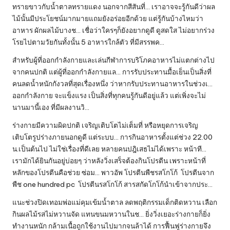
ทรายขาวกับน้ำตาลทรายแดง นอกจากสีสันที่… เราอาจจะรู้กันดีว่าผล
ไม้นั้นมีประโยชน์มากมายแถมยังอร่อยอีกด้วย แต่รู้กันบ้างไหมว่า
อาหาร ผักผลไม้บางช… เชื่อว่าใครๆก็ยังอยากดูดี ดูสดใส ไม่อยากร่วง
โรยไปตามวัยกันทั้งนั้น 5 อาหารใกล้ตัว ที่มีสรรพค…
สำหรับผู้ที่ออกกำลังกายและเล่นกีฬาการบริโภคอาหารไม่แตกต่างไป
จากคนปกติ แต่ผู้ที่ออกกำลังกายแล… การรับประทานมื้อเย็นเป็นสิ่งที่
คนลดน้ำหนักกังวลที่สุดเรื่องหนึ่ง ว่าหากรับประทานอาหารในช่วงเ…
ออกกำลังกาย จะแข็งแรง เป็นสิ่งที่ทุกคนรู้กันดีอยู่แล้ว แต่เพิ่งจะไม่
นานมานี้เอง ที่มีผลงานวิ…
ร่างกายมีความผิดปกติ เจริญเติบโตไม่เต็มที่ หรือหยุดการเจริญ
เติบโตรูปร่างภายนอกดูดี แต่ระบบ… การกินอาหารตั้งแต่ช่วง 22.00
น.เป็นต้นไป ไม่ใช่เรื่องที่ดีเลย หลายคนปฎิเสธไม่ได้เพราะ หน้าที…
เรามักได้ยินกันอยู่บ่อยๆ ว่าหลังวิ่งเสร็จต้องกินโปรตีน เพราะหน้าที่
หลักของโปรตีนคือช่วย ซ่อม… พาวอัพ โปรตีนพืชรสโกโก้ โปรตีนจาก
พืช one hundred pc โปรตีนรสโกโก้ สารสกัดโกโก้นำเข้าจากประ…
แนะช่วงปิดเทอมพ่อแม่คุมเข้มน้ำตาล ลดพฤติกรรมเด็กติดหวาน เลือก
กินผลไม้รสไม่หวานจัด แทนขนมหวานในช… ยิ่งวิ่งเยอะร่างกายก็ยิ่ง
ทำงานหนัก กล้ามเนื้อถูกใช้งานไปมากจนล้าได้ การฟื้นฟูร่างกายจึง