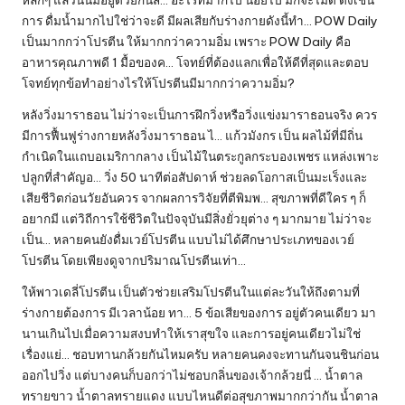
การ ดื่มน้ำมากไปใช่ว่าจะดี มีผลเสียกับร่างกายดังนี้ทํา… POW Daily
เป็นมากกว่าโปรตีน ให้มากกว่าความอิ่ม เพราะ POW Daily คือ
อาหารคุณภาพดี 1 มื้อของค… โจทย์ที่ต้องแลกเพื่อให้ดีที่สุดและตอบ
โจทย์ทุกข้อทำอย่างไรให้โปรตีนมีมากกว่าความอิ่ม?
หลังวิ่งมาราธอน ไม่ว่าจะเป็นการฝึกวิ่งหรือวิ่งแข่งมาราธอนจริง ควร
มีการฟื้นฟูร่างกายหลังวิ่งมาราธอน ไ… แก้วมังกร เป็น ผลไม้ที่มีถิ่น
กำเนิดในแถบอเมริกากลาง เป็นไม้ในตระกูลกระบองเพชร แหล่งเพาะ
ปลูกที่สำคัญอ… วิ่ง 50 นาทีต่อสัปดาห์ ช่วยลดโอกาสเป็นมะเร็งและ
เสียชีวิตก่อนวัยอันควร จากผลการวิจัยที่ตีพิมพ… สุขภาพที่ดีใคร ๆ ก็
อยากมี แต่วิถีการใช้ชีวิตในปัจจุบันมีสิ่งยั่วยุต่าง ๆ มากมาย ไม่ว่าจะ
เป็น… หลายคนยังดื่มเวย์โปรตีน แบบไม่ได้ศึกษาประเภทของเวย์
โปรตีน โดยเพียงดูจากปริมาณโปรตีนเท่า…
ให้พาวเดลี่โปรตีน เป็นตัวช่วยเสริมโปรตีนในแต่ละวันให้ถึงตามที่
ร่างกายต้องการ มีเวลาน้อย ทา… 5 ข้อเสียของการ อยู่ตัวคนเดียว มา
นานเกินไปเมื่อความสงบทำให้เราสุขใจ และการอยู่คนเดียวไม่ใช่
เรื่องแย่… ชอบทานกล้วยกันไหมครับ หลายคนคงจะทานกันจนชินก่อน
ออกไปวิ่ง แต่บางคนก็บอกว่าไม่ชอบกลิ่นของเจ้ากล้วยนี่ … น้ำตาล
ทรายขาว น้ำตาลทรายแดง แบบไหนดีต่อสุขภาพมากกว่ากัน น้ำตาล