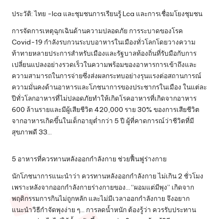
ประวัติ: ไทย -lca และชุมชนการเรียนรู้ Lca และการเชื่อมโยงชุมชน
การจัดการเหตุฉุกเฉินด้านความปลอดภัย การระบาดของโรค
Covid-19 กำลังรบกวนระบบอาหารในเมืองทั่วโลกโดยวางความ
ท้าทายหลายประการสำหรับเมืองและรัฐบาลท้องถิ่นที่รับมือกับการ
เปลี่ยนแปลงอย่างรวดเร็วในความพร้อมของอาหารการเข้าถึงและ
ความสามารถในการจ่ายซึ่งส่งผลกระทบอย่างรุนแรงต่อสถานการณ์
ความมั่นคงด้านอาหารและโภชนาการของประชากรในเมือง ในแต่ละ
ปีทั่วโลกอาหารที่ไม่ปลอดภัยทำให้เกิดโรคอาหารที่เกิดจากอาหาร
600 ล้านรายและมีผู้เสียชีวิต 420,000 ราย 30% ของการเสียชีวิต
จากอาหารเกิดขึ้นในเด็กอายุต่ำกว่า 5 ปี ผู้ที่คาดการณ์ว่าชีวิตที่มี
สุขภาพดี 33…
5 อาหารที่ควรทานหลังออกกำลังกาย ช่วยฟื้นฟูร่างกาย
นักโภชนาการแนะนำว่า ควรทานหลังออกกำลังกาย ไม่เกิน 2 ชั่วโมง
เพราะหลังจากออกกำลังกายร่างกายของ... “ผอมแต่มีพุง” เกิดจาก
พฤติกรรมการกินไม่ถูกหลัก และไม่มีเวลาออกกำลังกาย จึงอยาก
แนะนำวิธีกำจัดพุงง่าย ๆ... การลดน้ำหนัก ต้องรู้ว่า ควรรับประทาน