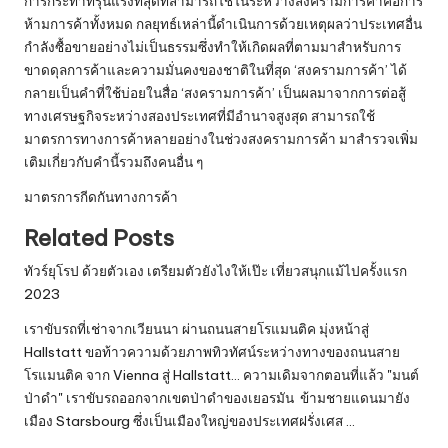
การกระทำที่รุนแรงที่สุดที่สามารถใช้ในระหว่างสงครามการค้าคือการ
ห้ามการค้าทั้งหมด กลยุทธ์เหล่านี้ดำเนินการด้วยเหตุผลว่าประเทศอื่น
กำลังซื้อขายอย่างไม่เป็นธรรมซึ่งทำให้เกิดผลที่ตามมาสำหรับการ
ขาดดุลการค้าและความมั่นคงของชาติในที่สุด ‘สงครามการค้า’ ได้
กลายเป็นคำที่ใช้บ่อยในสื่อ ‘สงครามการค้า’ เป็นผลมาจากการต่อสู้
ทางเศรษฐกิจระหว่างสองประเทศที่มีอำนาจสูงสุด สามารถใช้
มาตรการทางการค้าหลายอย่างในช่วงสงครามการค้า มาสำรวจเพิ่ม
เติมเกี่ยวกับคำนี้รวมถึงคนอื่น ๆ
มาตรการกีดกันทางการค้า
Related Posts
ทัวร์ยุโรป ด้วยตัวเอง เตรียมตัวยังไงให้เป๊ะ เที่ยวสนุกแม้ไปครั้งแรก
2023
เราขับรถที่เช่าจากเวียนนา ผ่านถนนสายโรแมนติค มุ่งหน้าสู่
Hallstatt ขอท้าวความด้วยภาพทิวทัศน์ระหว่างทางของถนนสาย
โรแมนติค จาก Vienna สู่ Hallstatt... ความเดิมจากตอนที่แล้ว "มนต์
ป่าดำ" เราขับรถออกจากเขตป่าดำของเยอรมัน ข้ามชายแดนมายัง
เมือง Starsbourg ซึ่งเป็นเมืองใหญ่ของประเทศฝรั่งเศส …