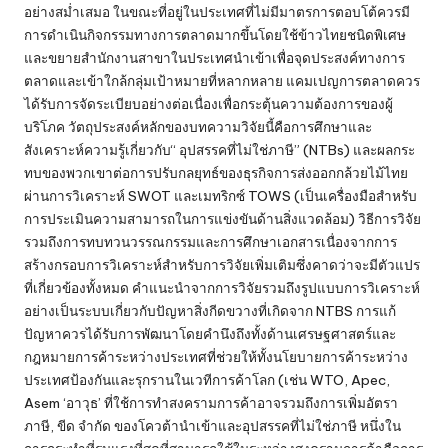
อย่างสม่ำเสมอ ในขณะที่อยู่ในประเทศที่ไม่มีมาตรการตอบโต้ควรมี
การดำเนินกิจกรรมทางการตลาดมากขึ้นโดยใช้ข้าวไทยชนิดพิเศษ
และขยายสำนักงานสาขาในประเทศนำเข้าเพื่อจุดประสงค์ทางการ
ตลาดและเข้าใกล้กลุ่มเป้าหมายที่หลากหลาย แคมเปญการตลาดควร
ได้รับการจัดระเบียบอย่างต่อเนื่องเพื่อกระตุ้นความต้องการของผู้
บริโภค วัตถุประสงค์หลักของบทความวิจัยนี้คือการศึกษาและ
สังเคราะห์ความรู้เกี่ยวกับ“ อุปสรรคที่ไม่ใช่ภาษี” (NTBs) และผลกระ
ทบของพวกเขาต่อการปรับกลยุทธ์ของธุรกิจการส่งออกกล้วยไม้ไทย
ผ่านการวิเคราะห์ SWOT และเมทริกซ์ TOWS (เป็นเครื่องมือสำหรับ
การประเมินความสามารถในการแข่งขันด้านสิ่งแวดล้อม) วิธีการวิจัย
รวมถึงการทบทวนวรรณกรรมและการศึกษาเอกสารเนื่องจากการ
สร้างกรอบการวิเคราะห์สำหรับการวิจัยเพิ่มเติมซึ่งคาดว่าจะมีตัวแปร
ที่เกี่ยวข้องทั้งหมด คำแนะนำจากการวิจัยรวมถึงรูปแบบการวิเคราะห์
อย่างเป็นระบบเกี่ยวกับปัญหาสิ่งกีดขวางที่เกิดจาก NTBS การแก้
ปัญหาควรได้รับการพัฒนาโดยคำนึงถึงทั้งด้านเศรษฐศาสตร์และ
กฎหมายการค้าระหว่างประเทศที่ช่วยให้ทั้งนโยบายการค้าระหว่าง
ประเทศป้องกันและรุกรานในเวทีการค้าโลก (เช่น WTO, Apec,
Asem ‘อาวุธ’ ที่ใช้การทำสงครามการค้าอาจรวมถึงการเพิ่มอัตรา
ภาษี, ขีด จำกัด ของโควต้านำเข้าและอุปสรรคที่ไม่ใช่ภาษี หนึ่งใน