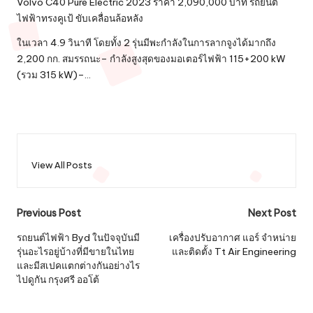
Volvo C40 Pure Electric 2023 ราคา 2,090,000 บาท รถยนต์
ไฟฟ้าทรงคูเป้ ขับเคลื่อนล้อหลัง
ในเวลา 4.9 วินาที โดยทั้ง 2 รุ่นมีพะกำลังในการลากจูงได้มากถึง
2,200 กก. สมรรถนะ– กำลังสูงสุดของมอเตอร์ไฟฟ้า 115+200 kW
(รวม 315 kW)–…
View All Posts
Post
Previous Post
Next Post
navigation
รถยนต์ไฟฟ้า Byd ในปัจจุบันมี
เครื่องปรับอากาศ แอร์ จำหน่าย
รุ่นอะไรอยู่บ้างที่มีขายในไทย
และติดตั้ง Tt Air Engineering
และมีสเปคแตกต่างกันอย่างไร
ไปดูกัน กรุงศรี ออโต้