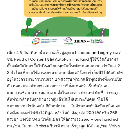
เพียง 4.9 วินาทีเท่านั้น ความเร็วสูงสุด a hundred and eighty กม./
ชม. Head of Content ของ AutoFun Thailand ผู้ใช้ชีวิตกับรถมา
ตั้งแต่สมัยใส่ขาสั้นไปโรงเรียน ทุกวันนี้รถติดบนถนนมากกว่าวันละ 2-
3 ชั่วโมง ที่้บ้านใช้งานรถหลายแบบ ตั้งแต่อีโคคาร์ เอ็มพีวีไปยันปิกอัพ
อยู่ในวงการมายาวนานกว่า 2 ทศวรรษ ทำมาแล้วทุกอย่างทั้งงานเปิด
ตัว ทดสอบรถ ผ่านการอบรมการขับขี่ตั้งแต่คอร์สเริ่มต้นไปจน
แอดวานซ์จากค่ายรถมากมายทั้งในและต่างประเทศ ยังเชื่อว่ารถทุก
คันทำมาสำหรับลูกค้าบางกลุ่ม ถ้ามันไม่เหมาะกับคุณ ก็ไม่ได้
หมายความว่ามันจะไม่ดีสักหน่อยนะ… ในด้านพละกำลังขับเคลื่อนจะ
ติดตั้งมอเตอร์ไฟฟ้าไว้ที่คู่ล้อหลัง ให้กำลังสูงสุด 200 kW หรือ 268
แรงม้า แรงบิด 343 นิวตันเมตร ให้อัตราเร่ง zero – one hundred
กม./ชม. ในเวลา 8.three วินาที ความเร็วสูงสุด 180 กม./ชม. Volvo