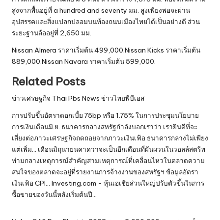
สูงจากพื้นอยู่ที่ a hundred and seventy มม. สูงเพียงพอจะผ่าน
อุปสรรคและสิ่งแปลกปลอมบนท้องถนนเมืองไทยได้เป็นอย่างดี ส่วน
ระยะฐานล้ออยู่ที่ 2,650 มม.
Nissan Almera ราคาเริ่มต้น 499,000.Nissan Kicks ราคาเริ่มต้น
889,000.Nissan Navara ราคาเริ่มต้น 599,000.
Related Posts
ข่าวเศรษฐกิจ Thai Pbs News ข่าวไทยพีบีเอส
การปรับขึ้นอัตราดอกเบี้ย 75bp หรือ 1.75% ในการประชุมนโยบาย
การเงินเดือนมิ.ย. ธนาคารกลางสหรัฐกำลังบอกเราว่า เรายินดีที่จะ
เสี่ยงต่อภาวะเศรษฐกิจถดถอยจากภาวะเงินเฟ้อ ธนาคารกลางไม่เพียง
แต่เพิ่ม... เดือนมิถุนายนคาดว่าจะเป็นอีกเดือนที่ผันผวนในวอลล์สตรีท
ท่ามกลางเหตุการณ์สำคัญสามเหตุการณ์ที่เคลื่อนไหวในตลาดความ
สนใจของตลาดจะอยู่ที่รายงานการจ้างงานของสหรัฐฯ ข้อมูลอัตรา
เงินเฟ้อ CPI... Investing.com - หุ้นเอเชียส่วนใหญ่ปรับตัวขึ้นในการ
ซื้อขายของวันนี้หลังเริ่มต้นปี…