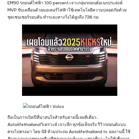
EM90 รถยนต์ไฟฟ้า 100 percent เจาะกลุ่มรถยนต์อเนกประสงค์
MVP ขับเคลื่อนด้วยมอเตอร์ไฟฟ้าใช้เทคโนโลยีความปลอดภัยด้วย
ชุดเซนเซอร์รอบคัน ทำระยะทางวิ่งได้สูงถึง 738 กม.
ถือเป็นการเปิดปีที่น่าสนใจสำหรับค่ายนี้เลยทีเดียว…
Autolifethailandวิเคราะห์ เจาะลึก ทุกข้อเท็จจริง รีวิวรถยนต์แบบ
ตรงไปตรงมา โดย นิธิ ท้วมประถม Autolifethailand.tv. ผลงานนี้ ใช้
สัญญาอนุญาตของครีเอทีฟคอมมอนส์แบบ แสดงที่มา-ไม่ใช้เพื่อการ