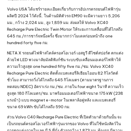
Volvo USA ได้แชร์รายละเอียดเกี่ยวกับการอัปเกรดรถยนต์ไฟฟ้ารุ่น
ผลิตปี 2024 ไว้ดังนี้.. ในด้านมิติตัวรถ EM90 จะมีความยาว 5,206
มม., กว้าง 2,024 มม., สูง 1,859 มม. ส่งผลให้ Volvo XC40
Recharge Pure Electric Twin Motor ให้ระยะการเคลื่อนที่ได้ไกลถึง
645 กม./การชาร์จหนึ่งครั้ง ซึ่งมากกว่าโมเดลก่อนหน้าถึง one
hundred forty five กม.
NETA X รถยนต์ไฟฟ้าสไตล์ครอสโอเวอร์ เอสยูวี ดีไซต์สปอร์ต ตกแต่ง
ด้วยไฟ LED พวงมาลัยมัลติฟังก์ชัน ระบบขับเคลื่อนมอเตอร์ไฟฟ้าให้
ความเร็วสูงสุด one hundred fifty five กม./ชม. Volvo XC40
Recharge Pure Electric ติดตั้งแบตเตอรี่ลิเธียมไออน 82 กิโลวัตต์
ชั่วโมง สามารถวิ่งได้ไกลถึง 645 กิโลเมตร (ตามมาตรฐานการ
ทดสอบ NDEC) อัตราเร่ง กม./ชม. ภายใน four.eight วินาที ความเร็ว
สูงสุด 180 กิโลเมตร/ชม. มาพร้อมมอเตอร์ไฟฟ้าขนาด 175 kW (238
แรงม้า) แบบ magnet e-motor ในเพลาล้อคู่หลัง และแบตเตอรี่
ขนาด 69 kWh ขับได้ไกลถึง 590 กม.
ส่วน Volvo C40 Recharge Pure Electric ที่เปิดตัวมาด้วยกันนั้น จะ
เป็นรถยนต์ครอสโอเวอร์ไฟฟ้ารุ่นแรกของ Volvo ที่ไม่ใช้หนังสัตว์ใน
การตกแต่งภายในเลย มี 5 ที่นั่ง ตัวรถกว้าง 1,873 มม. ท้องรถ มีความ