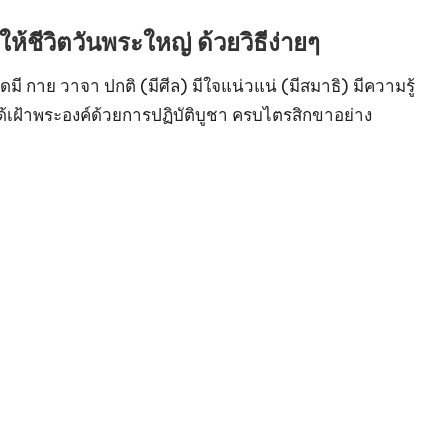
้ชีวิตวันพระใหญ่ ด้วยวิธีง่ายๆ
มี กาย วาจา ปกติ (มีศีล) มีใจแน่วแน่ (มีสมาธิ) มีความรู้
ด้เฝ้าพระองค์ด้วยการปฏิบัติบูชา ครบไตรสิกขาอย่าง