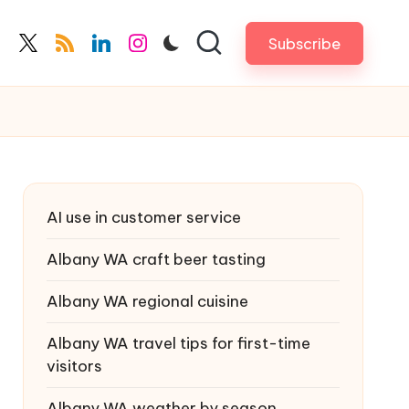
Subscribe
cebook.com
twitter.com
rss.com
linkedin.com
instagram.com
AI use in customer service
Albany WA craft beer tasting
Albany WA regional cuisine
Albany WA travel tips for first-time
visitors
Albany WA weather by season