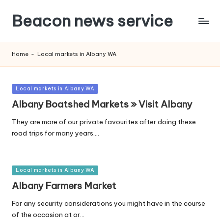
Beacon news service
Home
-
Local markets in Albany WA
Posted
Local markets in Albany WA
in
Albany Boatshed Markets » Visit Albany
They are more of our private favourites after doing these
road trips for many years.…
Posted
Local markets in Albany WA
in
Albany Farmers Market
For any security considerations you might have in the course
of the occasion at or…