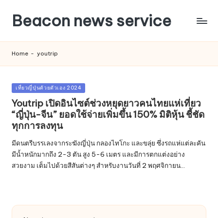
Beacon news service
Home
-
youtrip
Posted
เที่ยวญี่ปุ่นด้วยตัวเอง 2024
in
Youtrip เปิดอินไซต์ช่วงหยุดยาวคนไทยแห่เที่ยว
“ญี่ปุ่น-จีน” ยอดใช้จ่ายเพิ่มขึ้น 150% มิติหุ้น ชี้ชัด
ทุกการลงทุน
มีดนตรีบรรเลงจากระฆังญี่ปุ่น กลองไทโกะ และขลุ่ย ซึ่งรถแห่แต่ละคัน
มีน้ำหนักมากถึง 2-3 ตัน สูง 5-6 เมตร และมีการตกแต่งอย่าง
สวยงาม เต็มไปด้วยสีสันต่างๆ สำหรับงานวันที่ 2 พฤศจิกายน…