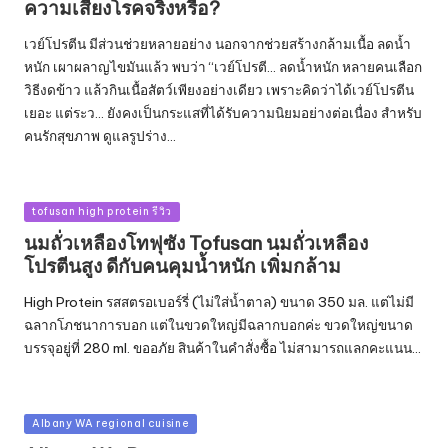
ความเสี่ยงโรคจริงหรือ?
เวย์โปรตีน มีส่วนช่วยหลายอย่าง นอกจากช่วยสร้างกล้ามเนื้อ ลดน้ำ
หนัก เผาผลาญไขมันแล้ว พบว่า “เวย์โปรตี... ลดน้ำหนัก หลายคนเลือก
วิธีงดข้าว แล้วกินเนื้อสัตว์เพียงอย่างเดียว เพราะคิดว่าได้เวย์โปรตีน
เยอะ แต่ระว... ยังคงเป็นกระแสที่ได้รับความนิยมอย่างต่อเนื่อง สำหรับ
คนรักสุขภาพ ดูแลรูปร่าง…
Posted
tofusan high protein รีวิว
in
นมถั่วเหลืองโทฟุซัง Tofusan นมถั่วเหลือง
โปรตีนสูง ดีกับคนคุมน้ำหนัก เพิ่มกล้าม
High Protein รสสตรอเบอร์รี่ (ไม่ใส่น้ำตาล) ขนาด 350 มล. แต่ไม่มี
ฉลากโภชนาการบอก แต่ในขวดใหญ่มีฉลากบอกค่ะ ขวดใหญ่ขนาด
บรรจุอยู่ที่ 280 ml. ขออภัย สินค้าในคำสั่งซื้อ ไม่สามารถแลกคะแนน…
Posted
Albany WA regional cuisine
in