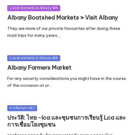
Posted
Local markets in Albany WA
in
Albany Boatshed Markets » Visit Albany
They are more of our private favourites after doing these
road trips for many years.…
Posted
Local markets in Albany WA
in
Albany Farmers Market
For any security considerations you might have in the course
of the occasion at or…
Posted
การกีดกันการค้า
in
ประวัติ: ไทย -lca และชุมชนการเรียนรู้ Lca และ
การเชื่อมโยงชุมชน