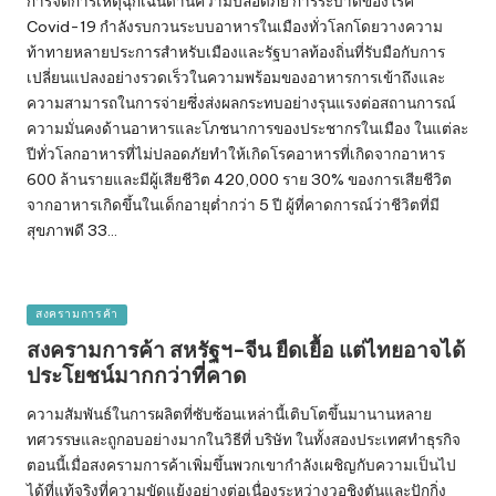
การจัดการเหตุฉุกเฉินด้านความปลอดภัย การระบาดของโรค
Covid-19 กำลังรบกวนระบบอาหารในเมืองทั่วโลกโดยวางความ
ท้าทายหลายประการสำหรับเมืองและรัฐบาลท้องถิ่นที่รับมือกับการ
เปลี่ยนแปลงอย่างรวดเร็วในความพร้อมของอาหารการเข้าถึงและ
ความสามารถในการจ่ายซึ่งส่งผลกระทบอย่างรุนแรงต่อสถานการณ์
ความมั่นคงด้านอาหารและโภชนาการของประชากรในเมือง ในแต่ละ
ปีทั่วโลกอาหารที่ไม่ปลอดภัยทำให้เกิดโรคอาหารที่เกิดจากอาหาร
600 ล้านรายและมีผู้เสียชีวิต 420,000 ราย 30% ของการเสียชีวิต
จากอาหารเกิดขึ้นในเด็กอายุต่ำกว่า 5 ปี ผู้ที่คาดการณ์ว่าชีวิตที่มี
สุขภาพดี 33…
Posted
สงครามการค้า
in
สงครามการค้า สหรัฐฯ-จีน ยืดเยื้อ แต่ไทยอาจได้
ประโยชน์มากกว่าที่คาด
ความสัมพันธ์ในการผลิตที่ซับซ้อนเหล่านี้เติบโตขึ้นมานานหลาย
ทศวรรษและถูกอบอย่างมากในวิธีที่ บริษัท ในทั้งสองประเทศทำธุรกิจ
ตอนนี้เมื่อสงครามการค้าเพิ่มขึ้นพวกเขากำลังเผชิญกับความเป็นไป
ได้ที่แท้จริงที่ความขัดแย้งอย่างต่อเนื่องระหว่างวอชิงตันและปักกิ่ง