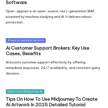
Software
Open-appsec is an open-source, next-generation WAF,
powered by machine studying and AI. It delivers robust
protection…
Posted
AI use in customer service
in
Ai Customer Support Brokers: Key Use
Cases, Benefits
AI boosts customer support effectivity by offering
immediate responses, 24/7 availability, and constant query
decision.…
Posted
how to use Midjourney AI
in
Tips On How To Use Midjourney To Create
Ai Artwork In 2025 Detailed Tutorial