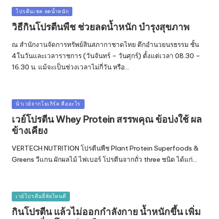
Posted
โปรตีนเชค ลดน้ำหนัก
in
วิธีกินโปรตีนพืช ช่วยลดน้ำหนัก บำรุงสุขภาพ
ณ สำนักงานจัดการทรัพย์สินสภากาชาดไทย ตึกอำนวยนรธรรม ชั้น
4ในวันและเวลาราชการ (วันจันทร์ – วันศุกร์) ตั้งแต่เวลา 08.30 –
16.30 น. แม้จะเป็นช่วงเวลาไม่กี่วัน หรือ…
Posted
น้ําเวย์จากโยเกิร์ต คืออะไร
in
เวย์โปรตีน Whey Protein สรรพคุณ ข้อบ่งใช้ ผล
ข้างเคียง
VERTECH NUTRITION โปรตีนพืช Plant Protein Superfoods &
Greens วีแกน ผักผลไม้ ไฟเบอร์ โปรตีนจากถั่ว three ชนิด ได้แก่…
Posted
เวย์โปรตีนยี่ห้อไหนดี
in
กินโปรตีน แล้วไม่ออกกำลังกาย น้ำหนักขึ้น เพิ่ม