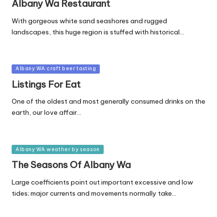
Albany Wa Restaurant
With gorgeous white sand seashores and rugged
landscapes, this huge region is stuffed with historical…
Posted
Albany WA craft beer tasting
in
Listings For Eat
One of the oldest and most generally consumed drinks on the
earth, our love affair…
Posted
Albany WA weather by season
in
The Seasons Of Albany Wa
Large coefficients point out important excessive and low
tides; major currents and movements normally take…