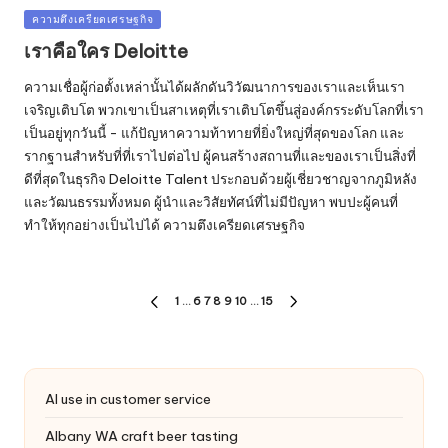
Posted
ความตึงเครียดเศรษฐกิจ
in
เราคือใคร Deloitte
ความเชื่อผู้ก่อตั้งเหล่านั้นได้ผลักดันวิวัฒนาการของเราและเห็นเรา
เจริญเติบโต พวกเขาเป็นสาเหตุที่เราเติบโตขึ้นสู่องค์กรระดับโลกที่เรา
เป็นอยู่ทุกวันนี้ - แก้ปัญหาความท้าทายที่ยิ่งใหญ่ที่สุดของโลก และ
รากฐานสำหรับที่ที่เราไปต่อไป ผู้คนสร้างสถานที่และของเราเป็นสิ่งที่
ดีที่สุดในธุรกิจ Deloitte Talent ประกอบด้วยผู้เชี่ยวชาญจากภูมิหลัง
และวัฒนธรรมทั้งหมด ผู้นำและวิสัยทัศน์ที่ไม่มีปัญหา พบปะผู้คนที่
ทำให้ทุกอย่างเป็นไปได้ ความตึงเครียดเศรษฐกิจ
Posts
1
…
6
7
8
9
10
…
15
PREVIOUS
NEXT
pagination
PAGE
PAGE
AI use in customer service
Albany WA craft beer tasting