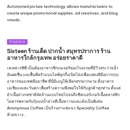
Automated picture technology allows manufacturers to
create unique promotional supplies, ad creatives, and blog
visuals…
Posted
ร้านอาหาร
in
Sixteen ร้านเด็ด ปากน้ำ สมุทรปราการ ร้าน
อาหารใกล้กรุงเทพ อร่อยราคาดี
เลเทส เรซิพี เป็นห้องอาหารซิกเนเจอร์ของโรงแรมที่มีวิวสระว่ายน้ำ
อันสดชื่น และพื้นที่ครัวแบบไลฟ์คุกกิ้งเปิดโล่งเพื่อแสดงฝีมือการปรุง
อาหารของเชฟมืออาชีพ ที่นี่มีเมนูให้เลือกสรรมากมาย ทั้งอาหาร
เอเชียและตะวันตก เพื่อสร้างความพึงพอใจให้กับลูกค้าทุกท่าน ตั้งแต่
ยำเนื้อย่างรสชาติจัดจ้านแบบไทยไปจนถึงชีสเบอร์เกอร์เนื้อคลาสสิก
ไม่ควรพลาดกับกุ้งแม่น้ำย่างที่เนื้อหวานและเด้งเป็นพิเศษ.
Anonymous Coffee เป็นร้านกาแฟแนว Specialty Coffee
ห้วยขวาง…