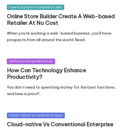
Posted
how to build an ecommerce site
in
Online Store Builder Create A Web-based
Retailer At No Cost
When you’re working a web-based business, you’ll have
prospects from all around the world. Read…
Posted
tech tools for productivity
in
How Can Technology Enhance
Productivity?
You don’t need to spend big money for the best functions,
and here is proof!…
Posted
cloud-native vs traditional apps
in
Cloud-native Vs Conventional Enterprise