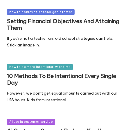
Posted
how to achieve financial goals faster
in
Setting Financial Objectives And Attaining
Them
If you’re not a techie fan, old school strategies can help.
Stick an image in…
Posted
how to be more intentional with time
in
10 Methods To Be Intentional Every Single
Day
However, we don’t get equal amounts carried out with our
168 hours. Kids from intentional…
Posted
AI use in customer service
in